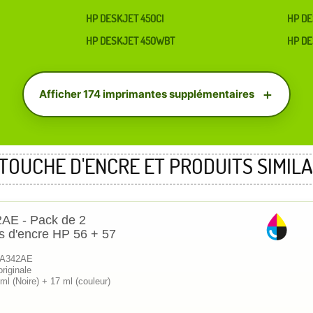
HP DESKJET 450CI
HP DE
HP DESKJET 450WBT
HP DE
Afficher 174 imprimantes supplémentaires
TOUCHE D'ENCRE ET PRODUITS SIMILA
AE - Pack de 2
s d'encre HP 56 + 57
SA342AE
riginale
ml (Noire) + 17 ml (couleur)