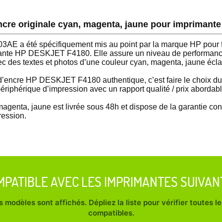
encre originale cyan, magenta, jaune pour impriman
AE a été spécifiquement mis au point par la marque HP pour f
ante HP DESKJET F4180. Elle assure un niveau de performance
ec des textes et photos d’une couleur cyan, magenta, jaune écla
’encre HP DESKJET F4180 authentique, c’est faire le choix du
 périphérique d’impression avec un rapport qualité / prix abordabl
agenta, jaune est livrée sous 48h et dispose de la garantie c
ression.
MPATIBLE AVEC LES IMPRIMANTES SUIVAN
 modèles sont affichés. Dépliez la liste pour vérifier toutes 
compatibles.