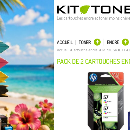
Les cartouches encre et toner moins chèr
ACCUEIL
TONER
ENCRE
Accueil
Cartouche encre
HP
DESKJET F4
PACK DE 2 CARTOUCHES EN