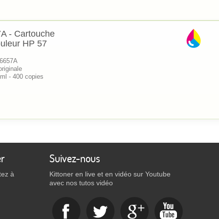
A - Cartouche
ouleur HP 57
C6657A
riginale
 ml - 400 copies
er
Suivez-nous
tez à
Kittoner en live et en vidéo sur Youtube
avec nos tutos vidéo