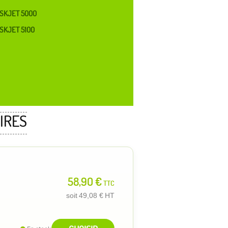
SKJET 5000
SKJET 5100
IRES
58,90 €
TTC
soit
49,08 €
HT