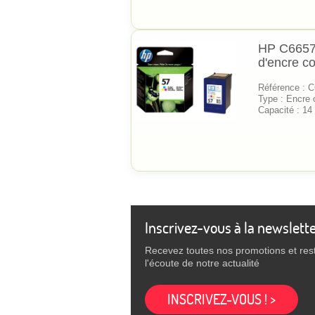
HP C6657
d'encre c
Référence : 
Type : Encre o
Capacité : 14
Inscrivez-vous à la newslett
Recevez toutes nos promotions et res
l'écoute de notre actualité
INSCRIVEZ-VOUS ! >