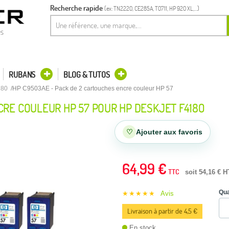
Recherche rapide
(ex: TN2220, CE285A, T0711, HP 920 XL,...)
es
RUBANS
BLOG & TUTOS
180
HP C9503AE - Pack de 2 cartouches encre couleur HP 57
CRE COULEUR HP 57 POUR HP DESKJET F4180
♡
Ajouter aux favoris
64,99 €
TTC
soit 54,16 € H
Qua
★★★★★
Avis
Livraison à partir de 4,5 €
En stock