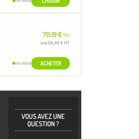
CHOISIR
En stock
70,19 €
TTC
soit
58,49 €
HT
ACHETER
En stock
VOUS AVEZ UNE
QUESTION ?