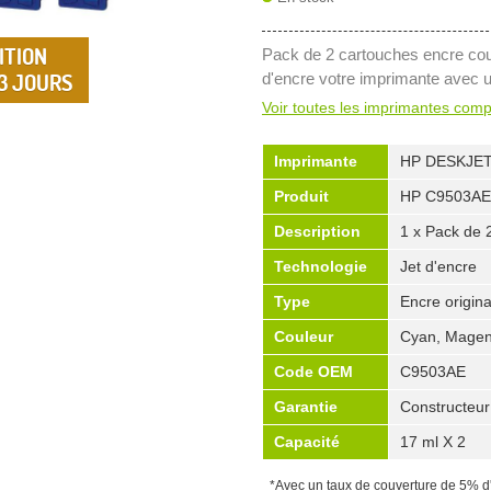
ITION
Pack de 2 cartouches encre co
 3 JOURS
d'encre votre imprimante avec 
Voir toutes les imprimantes comp
Imprimante
HP DESKJET
Produit
HP C9503AE
Description
1 x Pack de 
Technologie
Jet d'encre
Type
Encre origina
Couleur
Cyan, Magen
Code OEM
C9503AE
Garantie
Constructeur
Capacité
17 ml X 2
*Avec un taux de couverture de 5% d