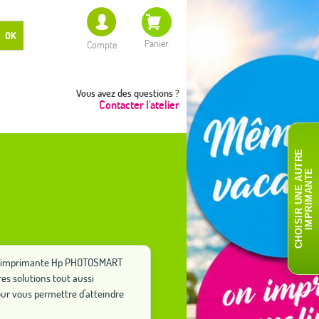
OK
Panier
Compte
Vous avez des questions ?
Contacter l'atelier
C
H
O
I
S
I
R
U
N
E
A
T
R
E
I
M
P
R
I
M
A
N
T
U
E
otre imprimante Hp PHOTOSMART
es solutions tout aussi
ur vous permettre d'atteindre