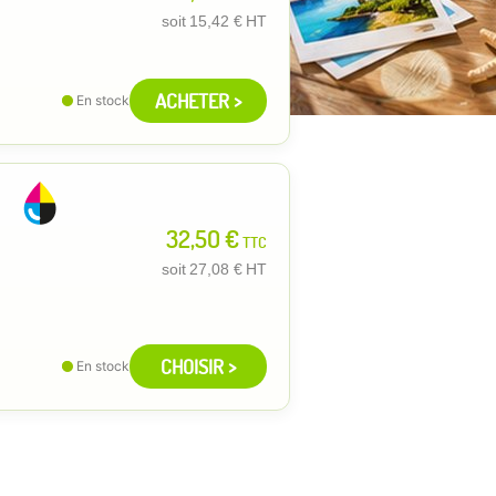
soit
15,42 €
HT
ACHETER >
En stock
32,50 €
TTC
soit
27,08 €
HT
CHOISIR >
En stock