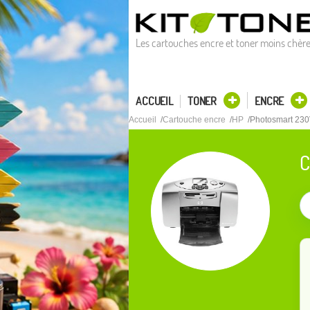
Les cartouches encre et toner moins chèr
ACCUEIL
TONER
ENCRE
Accueil
Cartouche encre
HP
Photosmart 23
C