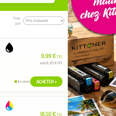
Trier
par
9,99 €
TTC
soit
8,33 €
HT
ACHETER >
En stock
18,50 €
TTC