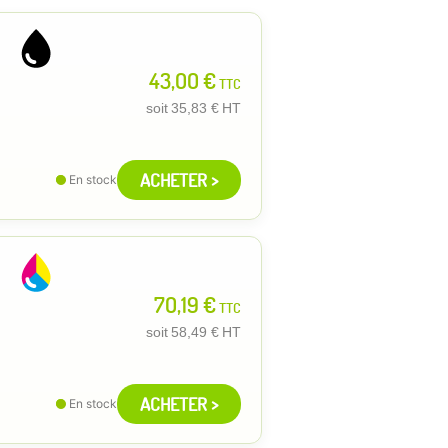
43,00 €
TTC
soit
35,83 €
HT
ACHETER >
En stock
70,19 €
TTC
soit
58,49 €
HT
ACHETER >
En stock