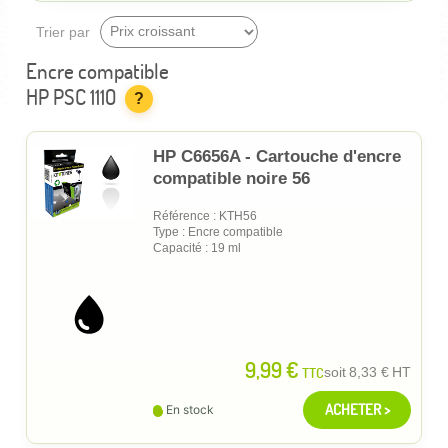
Trier par
Encre compatible
HP PSC 1110
?
HP C6656A - Cartouche d'encre
compatible noire 56
Référence : KTH56
Type : Encre compatible
Capacité : 19 ml
9,99 €
TTC
soit
8,33 €
HT
ACHETER >
En stock