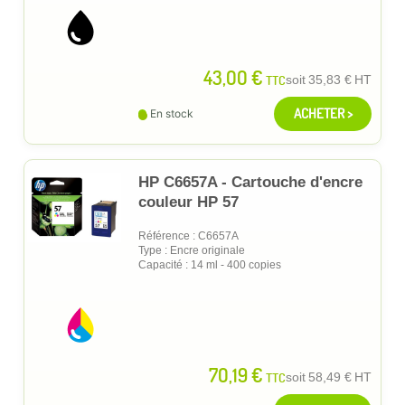
43,00 €
TTC
soit
35,83 €
HT
ACHETER >
En stock
HP C6657A - Cartouche d'encre
couleur HP 57
Référence : C6657A
Type : Encre originale
Capacité : 14 ml - 400 copies
70,19 €
TTC
soit
58,49 €
HT