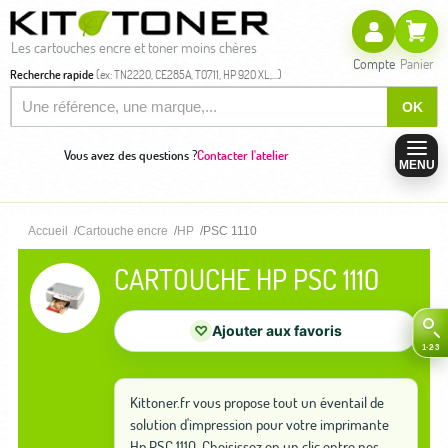
Les cartouches encre et toner moins chères
Compte
Panier
Recherche rapide
(ex: TN2220, CE285A, T0711, HP 920 XL,...)
OK
Vous avez des questions ?
Contacter l'atelier
MENU
Accueil
Cartouche encre
HP
PSC 1110
CARTOUCHE HP PSC 1110
♡
Ajouter aux favoris
Kittoner.fr vous propose tout un éventail de
solution d'impression pour votre imprimante
Hp PSC 1110. Choisissez en un clic entre nos