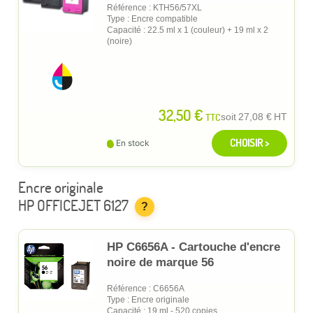
Référence : KTH56/57XL
Type : Encre compatible
Capacité : 22.5 ml x 1 (couleur) + 19 ml x 2
(noire)
32,50 €
TTC
soit
27,08 €
HT
CHOISIR >
En stock
Encre originale
HP OFFICEJET 6127
?
HP C6656A - Cartouche d'encre
noire de marque 56
Référence : C6656A
Type : Encre originale
Capacité : 19 ml - 520 copies