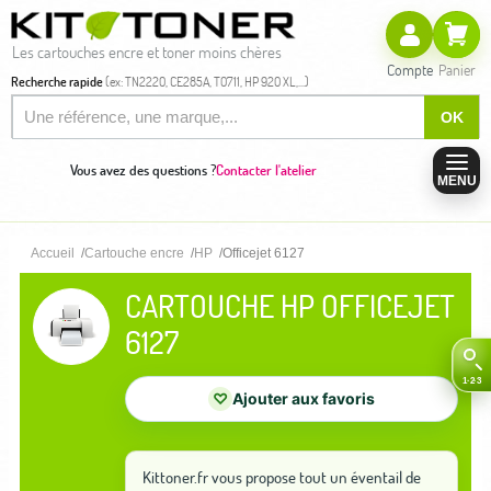
Les cartouches encre et toner moins chères
Compte
Panier
Recherche rapide
(ex: TN2220, CE285A, T0711, HP 920 XL,...)
OK
Vous avez des questions ?
Contacter l'atelier
MENU
Accueil
Cartouche encre
HP
Officejet 6127
CARTOUCHE HP OFFICEJET
6127
♡
Ajouter aux favoris
Kittoner.fr vous propose tout un éventail de