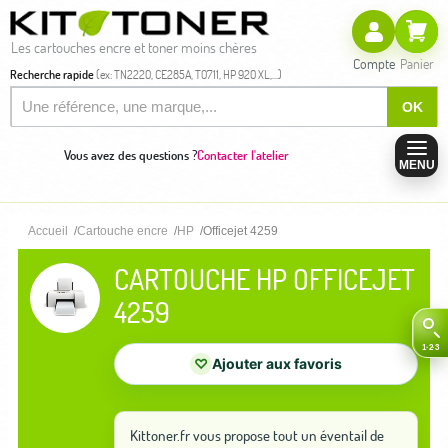
Les cartouches encre et toner moins chères
Compte
Panier
Recherche rapide
(ex: TN2220, CE285A, T0711, HP 920 XL,...)
OK
Vous avez des questions ?
Contacter l'atelier
MENU
Accueil
Cartouche encre
HP
Officejet 4259
CARTOUCHE HP OFFICEJET
4259
♡
Ajouter aux favoris
Kittoner.fr vous propose tout un éventail de