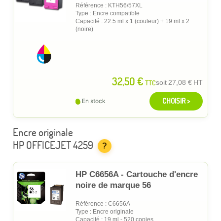
Référence : KTH56/57XL
Type : Encre compatible
Capacité : 22.5 ml x 1 (couleur) + 19 ml x 2
(noire)
32,50 €
TTC
soit
27,08 €
HT
CHOISIR >
En stock
Encre originale
HP OFFICEJET 4259
?
HP C6656A - Cartouche d'encre
noire de marque 56
Référence : C6656A
Type : Encre originale
Capacité : 19 ml - 520 copies