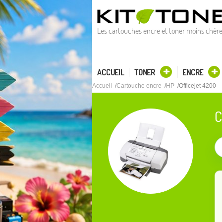
Les cartouches encre et toner moins chèr
ACCUEIL
TONER
ENCRE
Accueil
Cartouche encre
HP
Officejet 4200
C