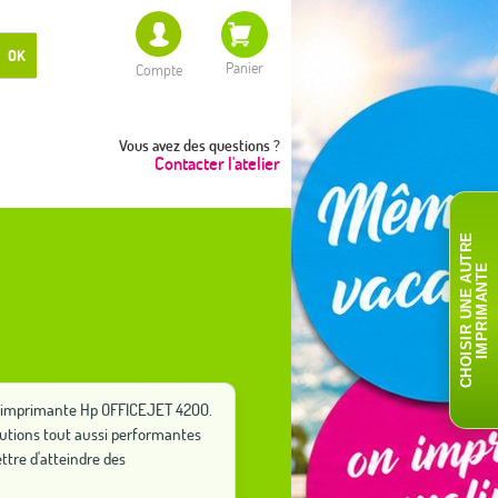
OK
Panier
Compte
Vous avez des questions ?
Contacter l'atelier
C
H
O
I
S
I
R
U
N
E
A
T
R
E
I
M
P
R
I
M
A
N
T
U
E
tre imprimante Hp OFFICEJET 4200.
lutions tout aussi performantes
tre d'atteindre des