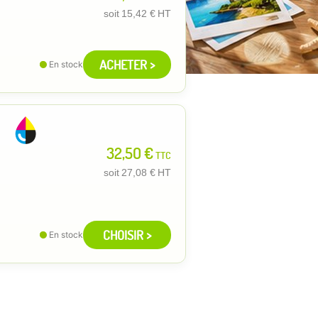
soit
15,42 €
HT
ACHETER >
En stock
32,50 €
TTC
soit
27,08 €
HT
CHOISIR >
En stock