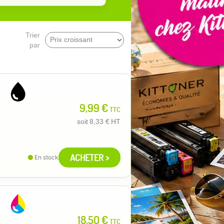
Trier
par
9,99 €
TTC
soit
8,33 €
HT
ACHETER >
En stock
18,50 €
TTC