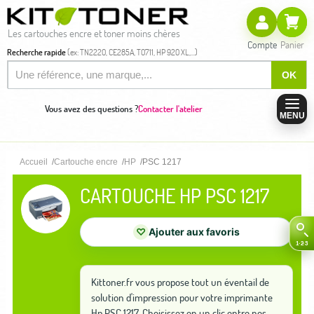
Les cartouches encre et toner moins chères
Compte
Panier
Recherche rapide
(ex: TN2220, CE285A, T0711, HP 920 XL,...)
OK
Vous avez des questions ?
Contacter l'atelier
MENU
Accueil
Cartouche encre
HP
PSC 1217
CARTOUCHE HP PSC 1217
♡
Ajouter aux favoris
Kittoner.fr vous propose tout un éventail de
solution d'impression pour votre imprimante
Hp PSC 1217. Choisissez en un clic entre nos