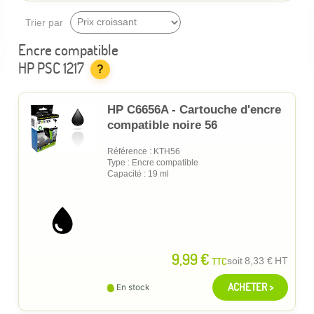
Trier par
Encre compatible
HP PSC 1217
?
HP C6656A - Cartouche d'encre
compatible noire 56
Référence : KTH56
Type : Encre compatible
Capacité : 19 ml
9,99 €
TTC
soit
8,33 €
HT
ACHETER >
En stock