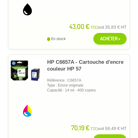
43,00 €
TTC
soit
35,83 €
HT
ACHETER >
En stock
HP C6657A - Cartouche d'encre
couleur HP 57
Référence : C6657A
Type : Encre originale
Capacité : 14 ml - 400 copies
70,19 €
TTC
soit
58,49 €
HT