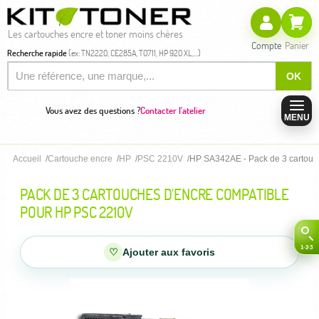
Les cartouches encre et toner moins chères
Compte
Panier
Recherche rapide
(ex: TN2220, CE285A, T0711, HP 920 XL,...)
OK
Vous avez des questions ?
Contacter l'atelier
MENU
Accueil
Cartouche encre
HP
PSC 2210V
HP SA342AE - Pack de 3 cartouc
PACK DE 3 CARTOUCHES D'ENCRE COMPATIBLE
POUR HP PSC 2210V
♡
Ajouter aux favoris