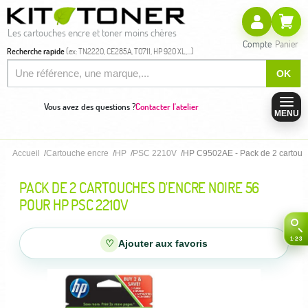
Les cartouches encre et toner moins chères
Compte
Panier
Recherche rapide
(ex: TN2220, CE285A, T0711, HP 920 XL,...)
OK
Vous avez des questions ?
Contacter l'atelier
MENU
Accueil
Cartouche encre
HP
PSC 2210V
HP C9502AE - Pack de 2 cartouch
PACK DE 2 CARTOUCHES D'ENCRE NOIRE 56
POUR HP PSC 2210V
♡
Ajouter aux favoris