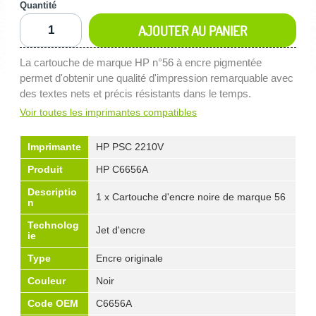
Quantité
AJOUTER AU PANIER
La cartouche de marque HP n°56 à encre pigmentée
permet d'obtenir une qualité d'impression remarquable avec
des textes nets et précis résistants dans le temps.
Voir toutes les imprimantes compatibles
Imprimante
HP PSC 2210V
Produit
HP C6656A
Descriptio
1 x Cartouche d'encre noire de marque 56
n
Technolog
Jet d'encre
ie
Type
Encre originale
Couleur
Noir
Code OEM
C6656A