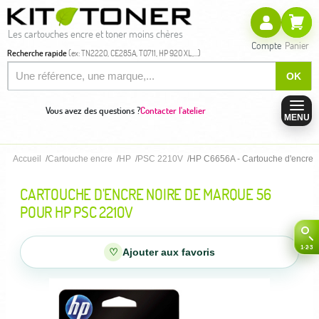
Les cartouches encre et toner moins chères
Compte
Panier
Recherche rapide
(ex: TN2220, CE285A, T0711, HP 920 XL,...)
OK
Vous avez des questions ?
Contacter l'atelier
MENU
Accueil
Cartouche encre
HP
PSC 2210V
HP C6656A - Cartouche d'encre 
CARTOUCHE D'ENCRE NOIRE DE MARQUE 56
POUR HP PSC 2210V
♡
Ajouter aux favoris