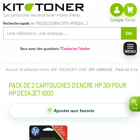
Les cartouches encre et toner moins chères
Compte
Panier
Recherche rapide
(ex: TN2220, CE285A, T0711, HP 920 XL,...)
OK
Vous avez des questions ?
Contacter l'atelier
MENU
Accueil
Cartouche encre
HP
DESKJET 1000
HP J3M81AE - Pack de 2 car
PACK DE 2 CARTOUCHES D'ENCRE HP 301 POUR
HP DESKJET 1000
♡
Ajouter aux favoris