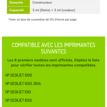
Garantie
Constructeur
Capacité
3 ml (Noire) + 3 ml (couleur)
*Avec un taux de couverture de 5% d'encre par page
COMPATIBLE AVEC LES IMPRIMANTES
SUIVANTES
Les 6 premiers modèles sont affichés. Dépliez la liste
pour vérifier toutes les imprimantes compatibles.
HP DESKJET 1000
HP DESKJET 1000 J110A
HP DESKJET 1010
HP DESKJET 1050