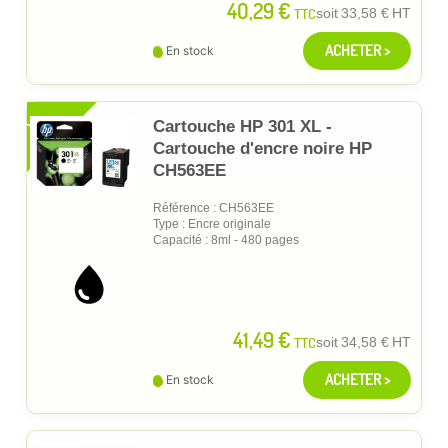
40,29 €
TTC
soit
33,58 €
HT
ACHETER >
En stock
XL
Cartouche HP 301 XL -
Cartouche d'encre noire HP
CH563EE
Référence : CH563EE
Type : Encre originale
Capacité : 8ml - 480 pages
41,49 €
TTC
soit
34,58 €
HT
ACHETER >
En stock