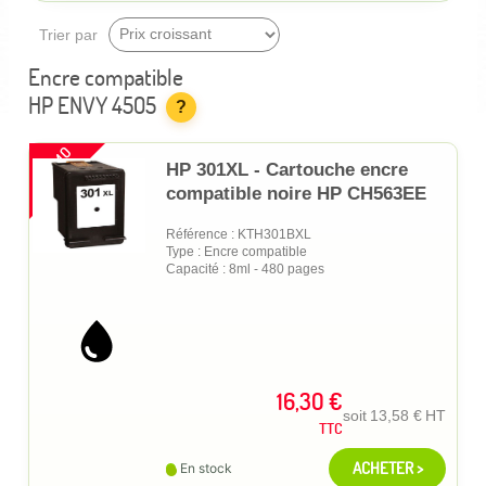
Trier par
Encre compatible
HP ENVY 4505
?
PROMO
HP 301XL - Cartouche encre
compatible noire HP CH563EE
Référence : KTH301BXL
Type : Encre compatible
Capacité : 8ml - 480 pages
16,30 €
soit
13,58 €
HT
TTC
ACHETER >
En stock