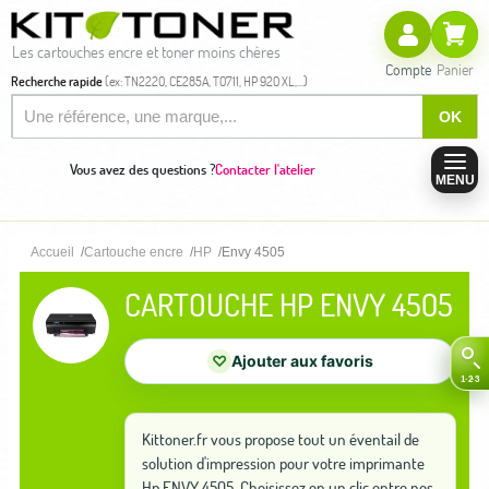
Les cartouches encre et toner moins chères
Compte
Panier
Recherche rapide
(ex: TN2220, CE285A, T0711, HP 920 XL,...)
OK
Vous avez des questions ?
Contacter l'atelier
MENU
Accueil
Cartouche encre
HP
Envy 4505
CARTOUCHE HP ENVY 4505
♡
Ajouter aux favoris
Kittoner.fr vous propose tout un éventail de
solution d'impression pour votre imprimante
Hp ENVY 4505. Choisissez en un clic entre nos