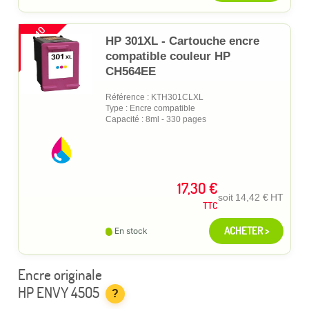
PROMO
HP 301XL - Cartouche encre
compatible couleur HP
CH564EE
Référence : KTH301CLXL
Type : Encre compatible
Capacité : 8ml - 330 pages
17,30 €
soit
14,42 €
HT
TTC
ACHETER >
En stock
Encre originale
HP ENVY 4505
?