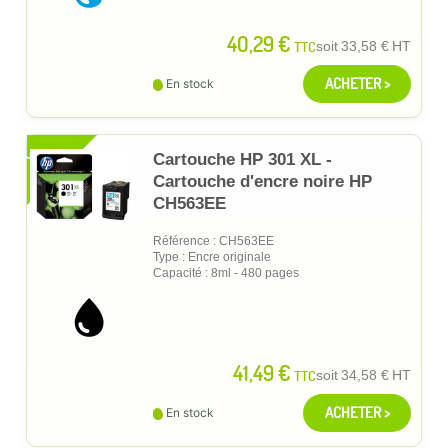
40,29 €
TTC
soit
33,58 €
HT
ACHETER >
En stock
XL
Cartouche HP 301 XL -
Cartouche d'encre noire HP
CH563EE
Référence : CH563EE
Type : Encre originale
Capacité : 8ml - 480 pages
41,49 €
TTC
soit
34,58 €
HT
ACHETER >
En stock