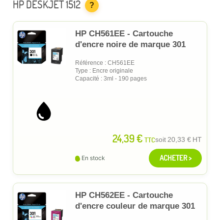
HP DESKJET 1512
?
HP CH561EE - Cartouche
d'encre noire de marque 301
Référence : CH561EE
Type : Encre originale
Capacité : 3ml - 190 pages
24,39 €
TTC
soit
20,33 €
HT
ACHETER >
En stock
HP CH562EE - Cartouche
d'encre couleur de marque 301