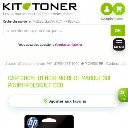
Les cartouches encre et toner moins chères
Compte
Panier
Recherche rapide
(ex: TN2220, CE285A, T0711, HP 920 XL,...)
OK
Vous avez des questions ?
Contacter l'atelier
MENU
Accueil
Cartouche encre
HP
DESKJET 1000
HP CH561EE - Cartouche d'e
CARTOUCHE D'ENCRE NOIRE DE MARQUE 301
POUR HP DESKJET 1000
♡
Ajouter aux favoris