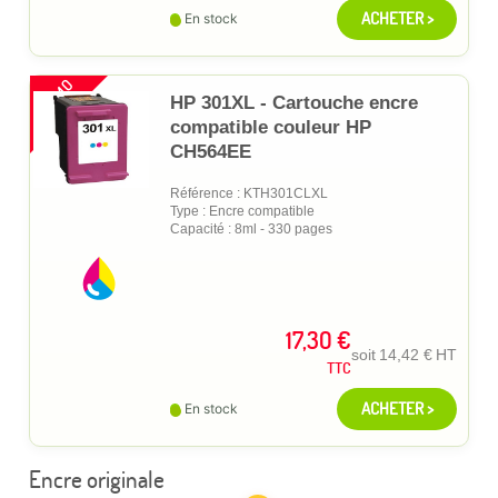
ACHETER >
En stock
PROMO
HP 301XL - Cartouche encre
compatible couleur HP
CH564EE
Référence : KTH301CLXL
Type : Encre compatible
Capacité : 8ml - 330 pages
17,30 €
soit
14,42 €
HT
TTC
ACHETER >
En stock
Encre originale