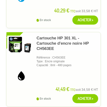
40,29 €
TTC
soit
33,58 €
HT
ACHETER >
En stock
XL
Cartouche HP 301 XL -
Cartouche d'encre noire HP
CH563EE
Référence : CH563EE
Type : Encre originale
Capacité : 8ml - 480 pages
41,49 €
TTC
soit
34,58 €
HT
ACHETER >
En stock