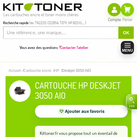
Les cartouches encre et toner moins chères
Compte
Panier
Recherche rapide
(ex: TN2220, CE285A, T0711, HP 920 XL,...)
OK
Vous avez des questions ?
Contacter l'atelier
MENU
Accueil
Cartouche encre
HP
Deskjet 3050 AIO
CARTOUCHE HP DESKJET
3050 AIO
♡
Ajouter aux favoris
Kittoner.fr vous propose tout un éventail de