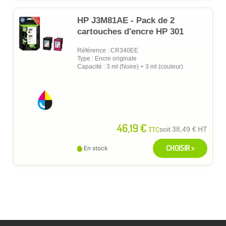
HP J3M81AE - Pack de 2
cartouches d'encre HP 301
Référence : CR340EE
Type : Encre originale
Capacité : 3 ml (Noire) + 3 ml (couleur)
46,19 €
TTC
soit
38,49 €
HT
CHOISIR >
En stock