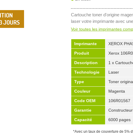
ITION
Cartouche toner d'origine mag
 3 JOURS
laser votre imprimante avec un
Voir toutes les imprimantes comp
Imprimante
XEROX PHA
Produit
Xerox 106R
Description
1 x Cartouch
Technologie
Laser
Type
Toner origina
Couleur
Magenta
Code OEM
106R01567
Garantie
Constructeur
Capacité
6000 pages
*Avec un taux de couverture de 5% d