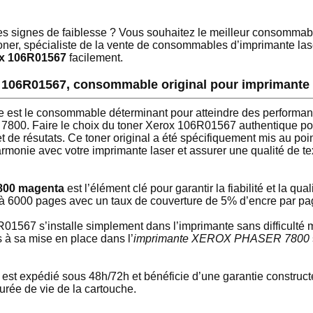
s signes de faiblesse ? Vous souhaitez le meilleur consommab
, spécialiste de la vente de consommables d’imprimante las
ox 106R01567
facilement.
rox 106R01567, consommable original pour imprima
le est le consommable déterminant pour atteindre des performan
0. Faire le choix du toner Xerox 106R01567 authentique pou
t de résutats. Ce toner original a été spécifiquement mis au po
armonie avec votre imprimante laser et assurer une qualité de t
800 magenta
est l’élément clé pour garantir la fiabilité et la qu
mé à 6000 pages avec un taux de couverture de 5% d’encre par pa
01567 s’installe simplement dans l’imprimante sans difficulté 
 à sa mise en place dans l’
imprimante XEROX PHASER 7800
st expédié sous 48h/72h et bénéficie d’une garantie constructe
durée de vie de la cartouche.