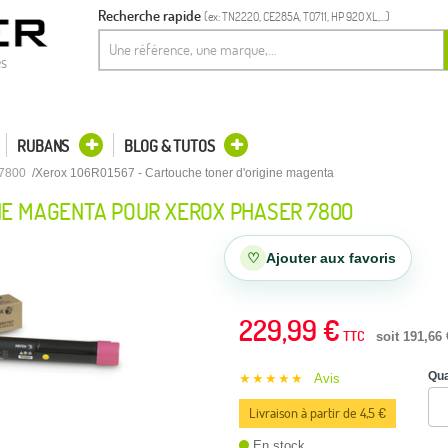
Recherche rapide
(ex: TN2220, CE285A, T0711, HP 920 XL,...)
es
RUBANS
BLOG & TUTOS
7800
Xerox 106R01567 - Cartouche toner d'origine magenta
NE MAGENTA POUR XEROX PHASER 7800
♡
Ajouter aux favoris
229,99 €
TTC
soit 191,66
Qua
★★★★★
Avis
Livraison à partir de 4,5 €
En stock