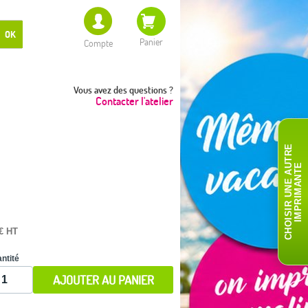
OK
Panier
Compte
Vous avez des questions ?
Contacter l'atelier
C
H
O
I
S
I
R
U
N
E
A
T
R
E
I
M
P
R
I
M
A
N
T
U
E
 € HT
ntité
AJOUTER AU PANIER