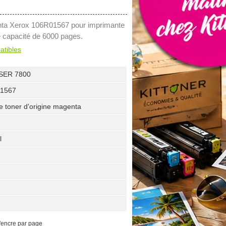
enta Xerox 106R01567 pour imprimante
e capacité de 6000 pages.
atibles
SER 7800
01567
e toner d'origine magenta
l
'encre par page