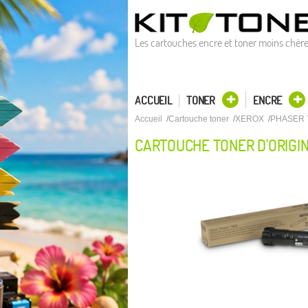
Les cartouches encre et toner moins chèr
ACCUEIL
TONER
ENCRE
Accueil
Cartouche toner
XEROX
PHASER 
CARTOUCHE TONER D'ORIGI