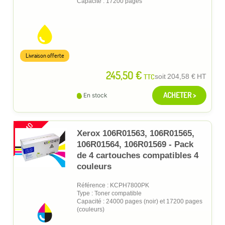
Capacité : 17200 pages
Livraison offerte
245,50 €
TTC
soit
204,58 €
HT
ACHETER >
En stock
PROMO
Xerox 106R01563, 106R01565,
106R01564, 106R01569 - Pack
de 4 cartouches compatibles 4
couleurs
Référence : KCPH7800PK
Type : Toner compatible
Capacité : 24000 pages (noir) et 17200 pages
(couleurs)