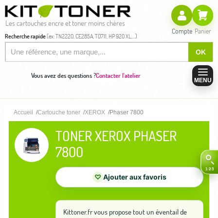
Les cartouches encre et toner moins chères
Compte
Panier
Recherche rapide
(ex: TN2220, CE285A, T0711, HP 920 XL,...)
OK
Vous avez des questions ?
Contacter l'atelier
MENU
Accueil
Cartouche toner
XEROX
Phaser 7800
TONER XEROX PHASER
7800
♡
Ajouter aux favoris
Kittoner.fr vous propose tout un éventail de