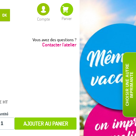
OK
Panier
Compte
Vous avez des questions ?
Contacter l'atelier
C
H
O
I
S
I
R
U
N
E
A
T
R
E
I
M
P
R
I
M
A
N
T
U
E
 € HT
ntité
AJOUTER AU PANIER