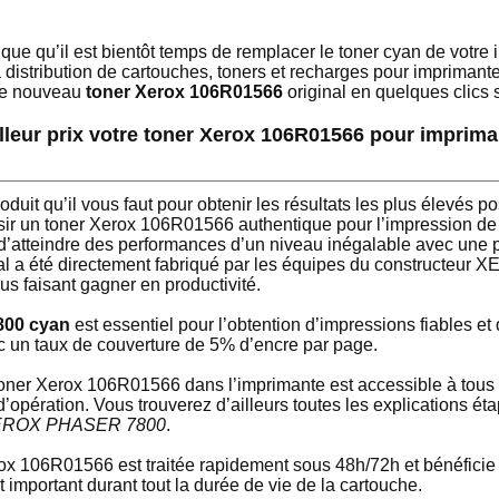
ique qu’il est bientôt temps de remplacer le toner cyan de v
 distribution de cartouches, toners et recharges pour imprimantes
tre nouveau
toner Xerox 106R01566
original en quelques clics
eilleur prix votre toner Xerox 106R01566 pour imp
oduit qu’il vous faut pour obtenir les résultats les plus élevés 
un toner Xerox 106R01566 authentique pour l’impression de v
 d’atteindre des performances d’un niveau inégalable avec une p
al a été directement fabriqué par les équipes du constructeur 
us faisant gagner en productivité.
00 cyan
est essentiel pour l’obtention d’impressions fiables et
un taux de couverture de 5% d’encre par page.
e toner Xerox 106R01566 dans l’imprimante est accessible à t
’opération. Vous trouverez d’ailleurs toutes les explications é
XEROX PHASER 7800
.
 106R01566 est traitée rapidement sous 48h/72h et bénéficie 
t important durant tout la durée de vie de la cartouche.