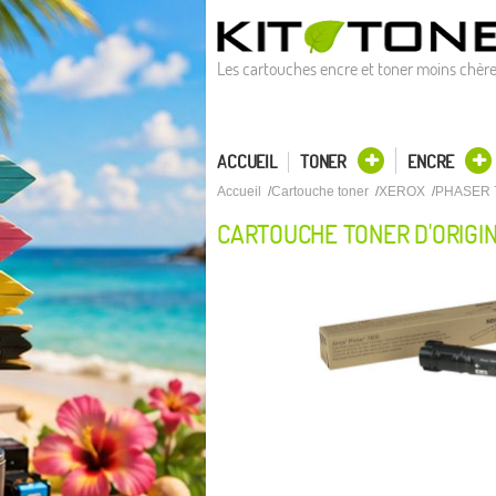
Les cartouches encre et toner moins chèr
ACCUEIL
TONER
ENCRE
Accueil
Cartouche toner
XEROX
PHASER 
CARTOUCHE TONER D'ORIGI