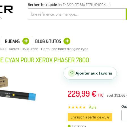
Recherche rapide
(ex: TN2220, CE285A, T0711, HP 920 XL,...)
es
RUBANS
BLOG & TUTOS
7800
Xerox 106R01566 - Cartouche toner d'origine cyan
NE CYAN POUR XEROX PHASER 7800
♡
Ajouter aux favoris
229,99 €
TTC
soit 191,66
Qua
★★★★★
Avis
Livraison à partir de 4,5 €
En stock