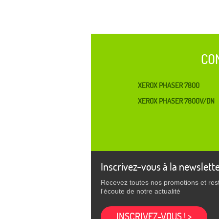
CO
XEROX PHASER 7800
XEROX PHASER 7800V/DN
Inscrivez-vous à la newslett
Recevez toutes nos promotions et res
l'écoute de notre actualité
INSCRIVEZ-VOUS ! >