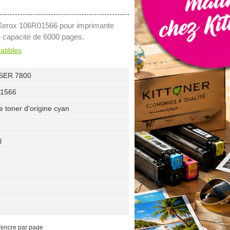
 Xerox 106R01566 pour imprimante
e capacité de 6000 pages.
atibles
SER 7800
01566
e toner d'origine cyan
l
'encre par page