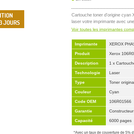
ITION
Cartouche toner d'origine cyan
 3 JOURS
laser votre imprimante avec un
Voir toutes les imprimantes comp
Imprimante
XEROX PHA
Produit
Xerox 106R
Description
1 x Cartouch
Technologie
Laser
Type
Toner origina
Couleur
Cyan
Code OEM
106R01566
Garantie
Constructeur
Capacité
6000 pages
*Avec un taux de couverture de 5% d