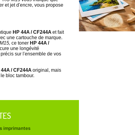
r et jet d'encre, vous propose
ntique
HP 44A / CF244A
et fait
 avec une cartouche de marque.
 M15,
ce toner
HP 44A /
ocure une longévité
 précis sur l'ensemble de vos
 44A / CF244A
original, mais
 le bloc tambour.
TES
les imprimantes