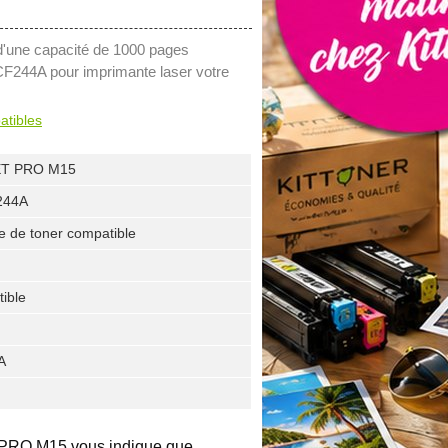
d'une capacité de 1000 pages
 CF244A pour imprimante laser votre
atibles
ET PRO M15
244A
e de toner compatible
ible
A
T PRO M15 vous indique que