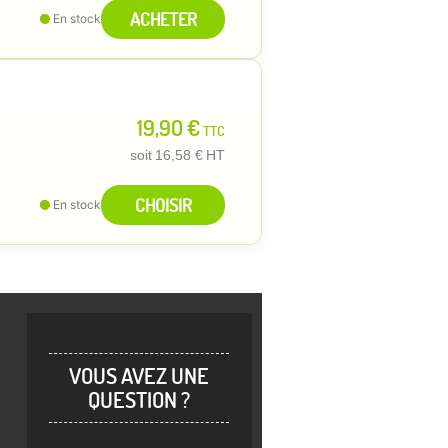
ACHETER
En stock
19,90 €
TTC
soit
16,58 €
HT
CHOISIR
En stock
VOUS AVEZ UNE
QUESTION ?