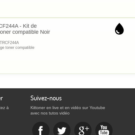
CF244A - Kit de
toner compatible Noir
 KTRCF244A
ge toner compatible
er
Suivez-nous
tez à
Kittoner en live et en vidéo sur Youtube
avec nos tutos vidéo