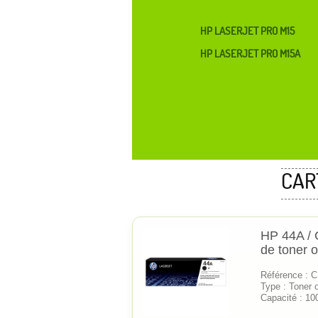
HP LASERJET PRO M15
HP LASERJET PRO M15A
CAR
HP 44A / 
de toner o
Référence : 
Type : Toner o
Capacité : 10