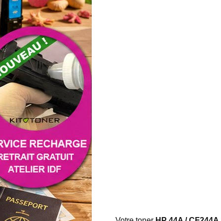
Votre toner
HP 44A / CF244A