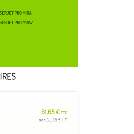
SERJET PRO M16A
SERJET PRO M16W
IRES
61,65 €
TTC
soit
51,38 €
HT