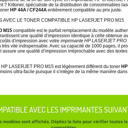
? Kittoner, spécialiste de la distribution de consommables lase
toner
HP 44A / CF244A
entièrement compatible au prix juste.
 AVEC LE TONER COMPATIBLE HP LASERJET PRO M15
O M15
compatible est le parfait remplacement du modèle authe
arantissent une qualité d'impression identique à celle obtenue
 coûts d'impression avec votre
imprimante HP LASERJET PRO
très vite indispensable. Avec sa capacité de 1000 pages, il pr
et assure une qualité d'impression irréprochable avec des textes
le HP LASERJET PRO M15 est légèrement différent du toner
HP
s moins ultra-facile puisque il s'intègre de la même manière dans
MPATIBLE AVEC LES IMPRIMANTES SUIVAN
 modèles sont affichés. Dépliez la liste pour vérifier toutes 
compatibles.