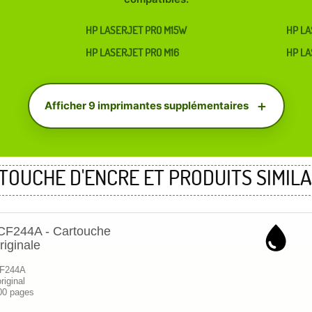
HP LASERJET PRO M15W
HP LA
HP LASERJET PRO M16
HP LA
Afficher 9 imprimantes supplémentaires
TOUCHE D'ENCRE ET PRODUITS SIMILA
CF244A - Cartouche
riginale
CF244A
riginal
00 pages