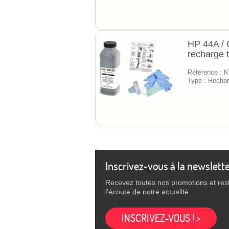
HP 44A / 
recharge 
Référence :
Type : Rechar
Inscrivez-vous à la newslett
Recevez toutes nos promotions et res
l'écoute de notre actualité
INSCRIVEZ-VOUS ! >