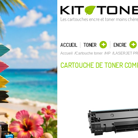
Les cartouches encre et toner moins chèr
ACCUEIL
TONER
ENCRE
Accueil
Cartouche toner
HP
LASERJET P
CARTOUCHE DE TONER COMP