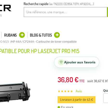
Recherche rapide
(ex: TN2220, CE285A, T0711, HP 920 XL,...)
es
RUBANS
BLOG & TUTOS
RO M15
HP 44A / CF244A - Cartouche de toner compatible
ATIBLE POUR HP LASERJET PRO M15
♡
Ajouter aux favoris
36,80 €
TTC
soit 30,67 € H
Qua
★★★★★
Avis
Livraison à partir de 4,5 €
En stock