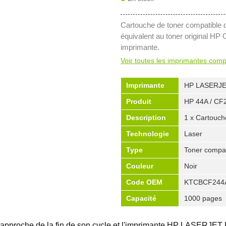
Cartouche de toner compatible 
équivalent au toner original HP
imprimante.
Voir toutes les imprimantes comp
Imprimante
HP LASERJ
Produit
HP 44A / CF
Description
1 x Cartouch
Technologie
Laser
Type
Toner compat
Couleur
Noir
Code OEM
KTCBCF244
Capacité
1000 pages
approche de la fin de son cycle et l'imprimante HP LASERJE