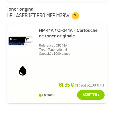
Toner original
HP LASERJET PRO MFP M29W
?
HP 44A / CF244A - Cartouche
de toner originale
Référence : CF244A
Type : Toner original
Capacité : 1000 pages
61,65 €
TTC
soit
51,38 €
HT
ACHETER >
En stock