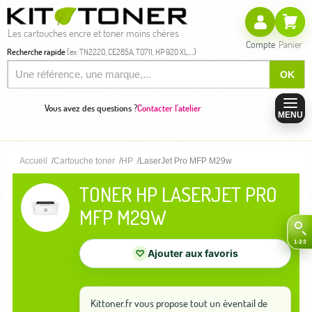
Les cartouches encre et toner moins chères
Compte
Panier
Recherche rapide
(ex: TN2220, CE285A, T0711, HP 920 XL,...)
OK
Vous avez des questions ?
Contacter l'atelier
MENU
Accueil
Cartouche toner
HP
LaserJet Pro MFP M29w
TONER HP LASERJET PRO
MFP M29W
♡
Ajouter aux favoris
Kittoner.fr vous propose tout un éventail de