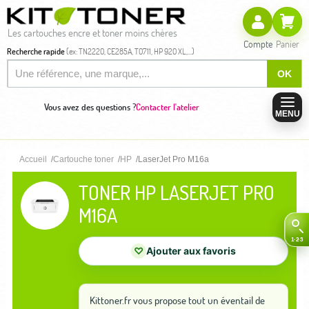
Les cartouches encre et toner moins chères
Compte
Panier
Recherche rapide
(ex: TN2220, CE285A, T0711, HP 920 XL,...)
OK
Vous avez des questions ?
Contacter l'atelier
MENU
Accueil
Cartouche toner
HP
LaserJet Pro M16a
TONER HP LASERJET PRO
M16A
♡
Ajouter aux favoris
Kittoner.fr vous propose tout un éventail de