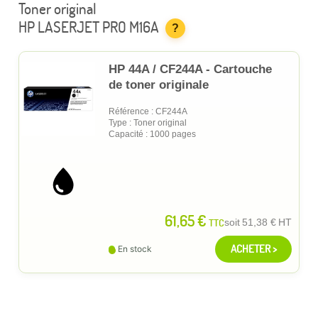
Toner original
HP LASERJET PRO M16A
?
HP 44A / CF244A - Cartouche
de toner originale
Référence : CF244A
Type : Toner original
Capacité : 1000 pages
61,65 €
TTC
soit
51,38 €
HT
ACHETER >
En stock