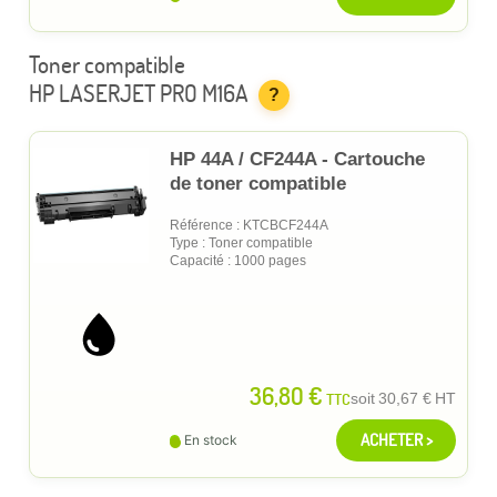
Toner compatible
HP LASERJET PRO M16A
?
HP 44A / CF244A - Cartouche
de toner compatible
Référence : KTCBCF244A
Type : Toner compatible
Capacité : 1000 pages
36,80 €
TTC
soit
30,67 €
HT
ACHETER >
En stock