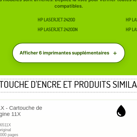
compatibles.
HP LASERJET 2420D
HP LA
HP LASERJET 2420DN
HP LA
Afficher 6 imprimantes supplémentaires
TOUCHE D'ENCRE ET PRODUITS SIMILA
X - Cartouche de
igine 11X
Q6511X
riginal
 000 pages