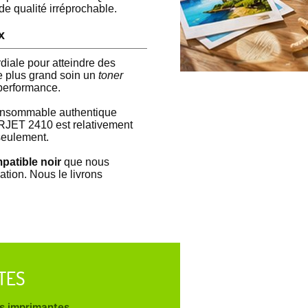
e qualité irréprochable.
x
iale pour atteindre des
e plus grand soin un
toner
 performance.
consommable authentique
ERJET 2410 est relativement
seulement.
atible noir
que nous
ation. Nous le livrons
TES
les imprimantes