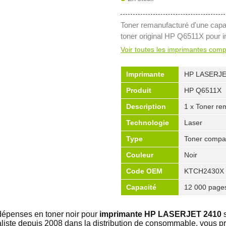
Toner remanufacturé d'une capa
toner original HP Q6511X pour i
Voir toutes les imprimantes comp
Imprimante
HP LASERJE
Produit
HP Q6511X
Description
1 x Toner re
Technologie
Laser
Type
Toner compat
Couleur
Noir
Code OEM
KTCH2430X
Capacité
12 000 page
dépenses en toner noir pour
imprimante HP LASERJET 2410
s
ialiste depuis 2008 dans la distribution de consommable, vous