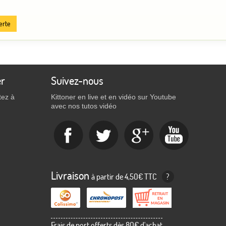
erte
er
Suivez-nous
tez à
Kittoner en live et en vidéo sur Youtube
avec nos tutos vidéo
Livraison
à partir de 4,50€ TTC
?
Frais de port offerts dès 80€ d'achat