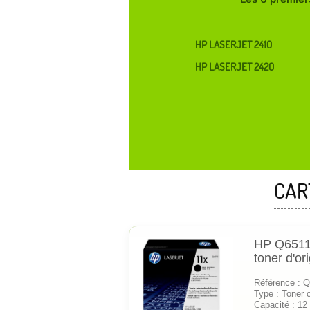
HP LASERJET 2410
HP LASERJET 2420
CAR
HP Q6511
toner d'or
Référence : 
Type : Toner o
Capacité : 12