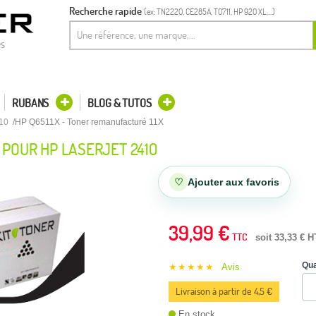
Recherche rapide
(ex: TN2220, CE285A, T0711, HP 920 XL,...)
es
RUBANS
BLOG & TUTOS
10
HP Q6511X - Toner remanufacturé 11X
 POUR HP LASERJET 2410
♡
Ajouter aux favoris
39,99 €
TTC
soit 33,33 € H
Qua
★★★★★
Avis
Livraison à partir de 4,5 €
En stock