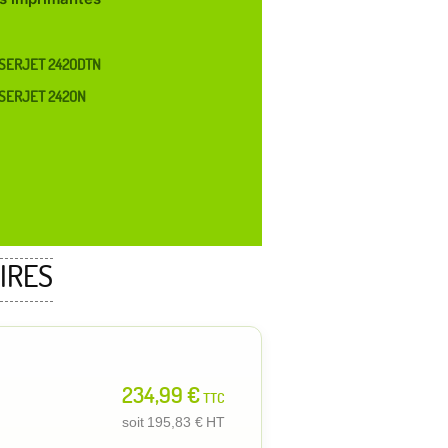
SERJET 2420DTN
SERJET 2420N
IRES
234,99 €
TTC
soit
195,83 €
HT