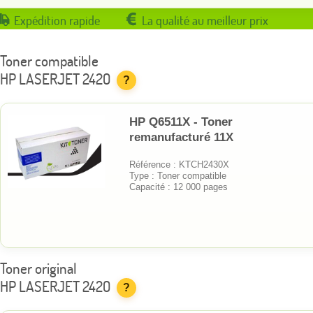
Expédition rapide
La qualité au meilleur prix
Toner compatible
HP LASERJET 2420
?
HP Q6511X - Toner
remanufacturé 11X
Référence : KTCH2430X
Type : Toner compatible
Capacité : 12 000 pages
Toner original
HP LASERJET 2420
?