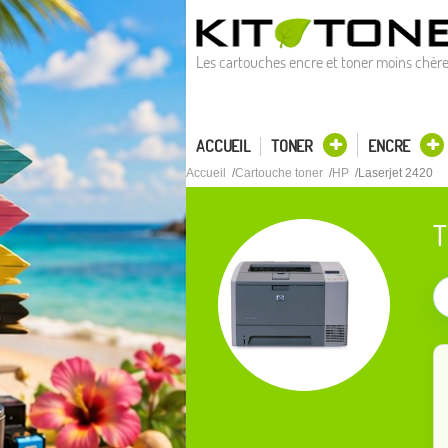
Les cartouches encre et toner moins chèr
ACCUEIL
TONER
ENCRE
Accueil
Cartouche toner
HP
Laserjet 2420
T