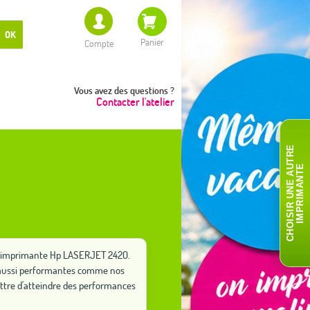
OK
Panier
Compte
Vous avez des questions ?
Contacter l'atelier
C
H
O
I
S
I
R
U
N
E
A
T
R
E
I
M
P
R
I
M
A
N
T
U
E
tre imprimante Hp LASERJET 2420.
ut aussi performantes comme nos
ttre d'atteindre des performances