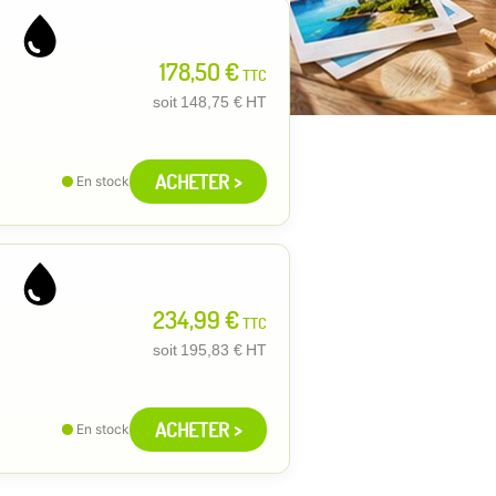
178,50 €
TTC
soit
148,75 €
HT
ACHETER >
En stock
234,99 €
TTC
soit
195,83 €
HT
ACHETER >
En stock