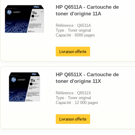
HP Q6511A - Cartouche de
toner d'origine 11A
Référence : Q6511A
Type : Toner original
Capacité : 6000 pages
Livraison offerte
HP Q6511X - Cartouche de
toner d'origine 11X
Référence : Q6511X
Type : Toner original
Capacité : 12 000 pages
Livraison offerte