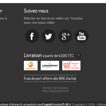
er
Suivez-nous
tez à
Kittoner en live et en vidéo sur Youtube
avec nos tutos vidéo
Livraison
à partir de 4,50€ TTC
?
Frais de port offerts dès 80€ d'achat
Reman Ink Solution
https://www.kittoner.fr
utique Kittoner.fr propulsée par
Cogniti
Shop
by
IT
ai
B
.fr
Copyright © 2026 - Kittoner