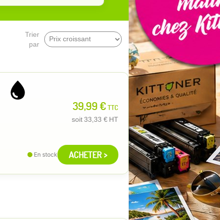
Trier
par
39,99 €
TTC
soit
33,33 €
HT
ACHETER >
En stock