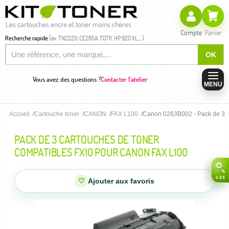
Les cartouches encre et toner moins chères
Compte
Panier
Recherche rapide
(ex: TN2220, CE285A, T0711, HP 920 XL,...)
OK
Vous avez des questions ?
Contacter l'atelier
MENU
Accueil
Cartouche toner
CANON
FAX L100
Canon 0263B002 - Pack de 3 c
PACK DE 3 CARTOUCHES DE TONER
COMPATIBLES FX10 POUR CANON FAX L100
♡
Ajouter aux favoris