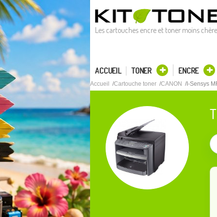
Les cartouches encre et toner moins chèr
ACCUEIL
TONER
ENCRE
Accueil
Cartouche toner
CANON
I-Sensys M
T