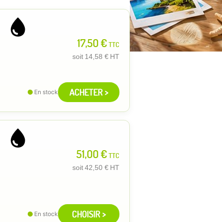
17,50 €
TTC
soit
14,58 €
HT
ACHETER >
En stock
51,00 €
TTC
soit
42,50 €
HT
CHOISIR >
En stock