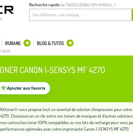
Recherche rapide
(ex: TN2220, CE285A, T0711, HP 920 XL,...)
es
RUBANS
BLOG & TUTOS
F 4270
ONER CANON I-SENSYS MF 4270
♡
Ajouter aux favoris
Kittoner.fr vous propose tout un éventail de solution d'impression pour vo
4270. Choisissez en un clic entre nos toners de marques et d'autres soluti
nos cartouches toner 100% compatibles ou nos kits de recharge pour vous pe
performances optimales avec votre imprimante Canon I-SENSYS MF 4270.