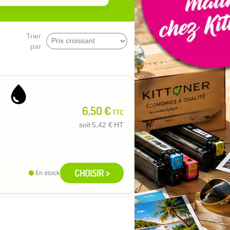
Trier
par
6,50 €
TTC
soit
5,42 €
HT
CHOISIR >
En stock