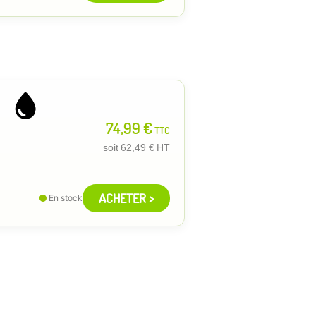
74,99 €
TTC
soit
62,49 €
HT
ACHETER >
En stock