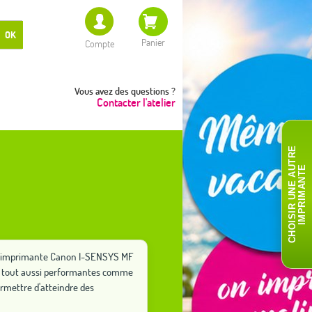
OK
Panier
Compte
Vous avez des questions ?
Contacter l'atelier
C
H
O
I
S
I
R
U
N
E
A
T
R
E
I
M
P
R
I
M
A
N
T
U
E
tre imprimante Canon I-SENSYS MF
ons tout aussi performantes comme
rmettre d'atteindre des