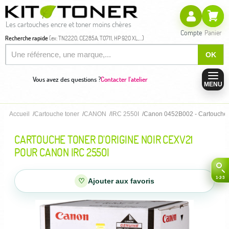
Les cartouches encre et toner moins chères
Compte
Panier
Recherche rapide
(ex: TN2220, CE285A, T0711, HP 920 XL,...)
OK
Vous avez des questions ?
Contacter l'atelier
MENU
Accueil
Cartouche toner
CANON
IRC 2550I
Canon 0452B002 - Cartouche t
CARTOUCHE TONER D'ORIGINE NOIR CEXV21
POUR CANON IRC 2550I
♡
Ajouter aux favoris