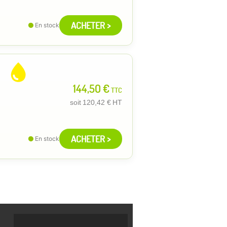
ACHETER >
En stock
144,50 €
TTC
soit
120,42 €
HT
ACHETER >
En stock