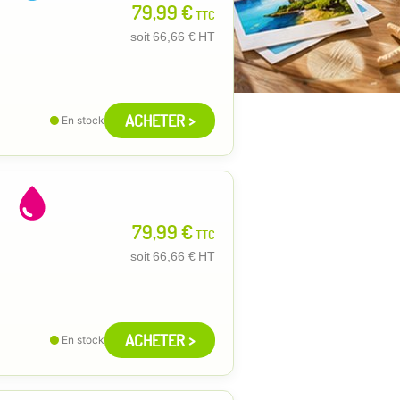
79,99 €
TTC
soit
66,66 €
HT
ACHETER >
En stock
79,99 €
TTC
soit
66,66 €
HT
ACHETER >
En stock