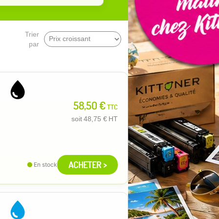
Trier
par
58,50 €
TTC
soit
48,75 €
HT
ACHETER >
En stock