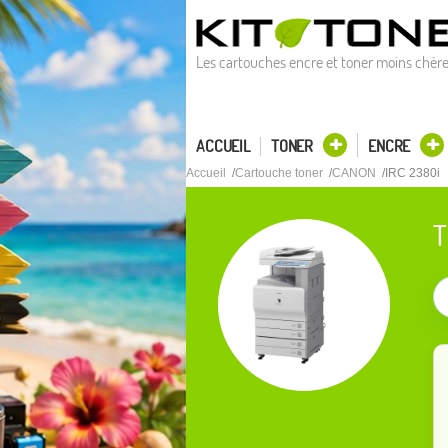
Les cartouches encre et toner moins chèr
ACCUEIL
TONER
ENCRE
Accueil
Cartouche toner
CANON
IRC 2380i
T