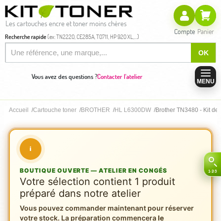
Les cartouches encre et toner moins chères
Compte
Panier
Recherche rapide
(ex: TN2220, CE285A, T0711, HP 920 XL,...)
OK
Vous avez des questions ?
Contacter l'atelier
MENU
Accueil
Cartouche toner
BROTHER
HL L6300DW
Brother TN3480 - Kit de
i
BOUTIQUE OUVERTE — ATELIER EN CONGÉS
Votre sélection contient 1 produit
préparé dans notre atelier
Vous pouvez commander maintenant pour réserver
votre stock. La préparation commencera
le