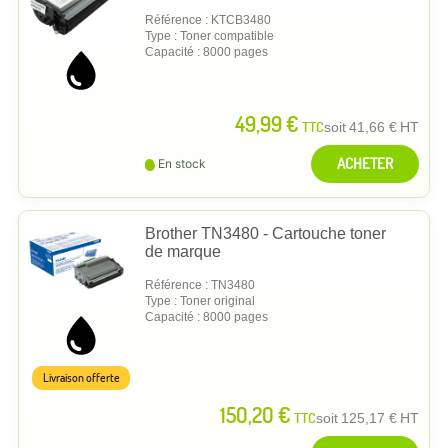
Référence : KTCB3480
Type : Toner compatible
Capacité : 8000 pages
49,99 €
TTC
soit
41,66 €
HT
ACHETER
En stock
Brother TN3480 - Cartouche toner
de marque
Référence : TN3480
Type : Toner original
Capacité : 8000 pages
Livraison offerte
150,20 €
TTC
soit
125,17 €
HT