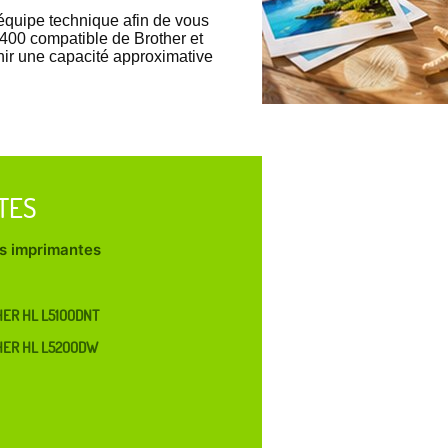
uipe technique afin de vous
400 compatible de Brother et
enir une capacité approximative
TES
les imprimantes
ER HL L5100DNT
HER HL L5200DW