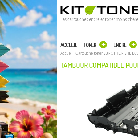
Les cartouches encre et toner moins chèr
ACCUEIL
TONER
ENCRE
Accueil
Cartouche toner
BROTHER
HL L6
TAMBOUR COMPATIBLE POU