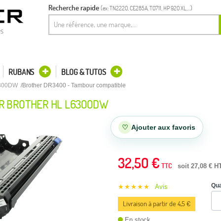
Recherche rapide
(ex: TN2220, CE285A, T0711, HP 920 XL,...)
es
RUBANS
BLOG & TUTOS
300DW
Brother DR3400 - Tambour compatible
R BROTHER HL L6300DW
♡
Ajouter aux favoris
32,50 €
TTC
soit 27,08 € H
Qua
★★★★★
Avis
Livraison à partir de 4,5 €
En stock