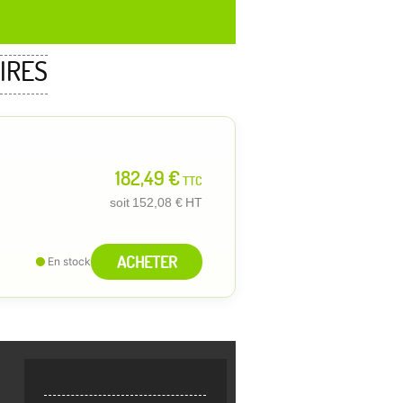
IRES
182,49 €
TTC
soit
152,08 €
HT
ACHETER
En stock