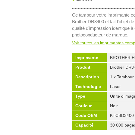
Ce tambour votre imprimante co
Brother DR3400 et fait l'objet de
qualité d'impression identique à
photoconducteur de marque.
Voir toutes les imprimantes comp
Imprimante
BROTHER H
Produit
Brother DR3
Description
1 x Tambour 
Technologie
Laser
Type
Unité d'imag
Couleur
Noir
Code OEM
KTCBD3400
Capacité
30 000 page