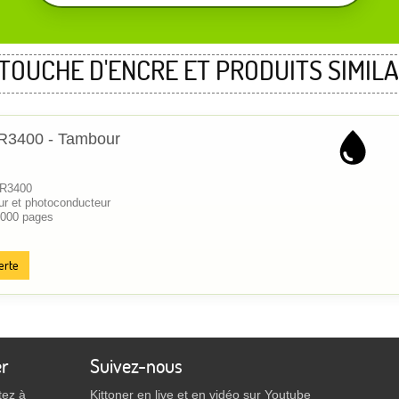
TOUCHE D'ENCRE ET PRODUITS SIMILA
R3400 - Tambour
DR3400
r et photoconducteur
 000 pages
erte
er
Suivez-nous
tez à
Kittoner en live et en vidéo sur Youtube