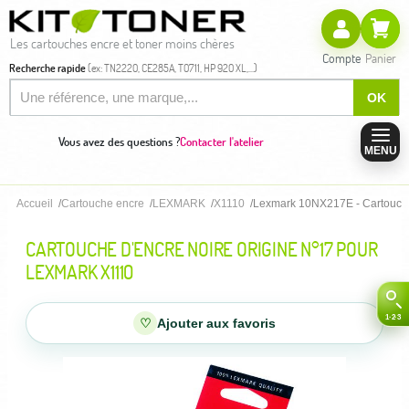
Les cartouches encre et toner moins chères
Compte
Panier
Recherche rapide
(ex: TN2220, CE285A, T0711, HP 920 XL,...)
OK
Vous avez des questions ?
Contacter l'atelier
MENU
Accueil
Cartouche encre
LEXMARK
X1110
Lexmark 10NX217E - Cartouche 
CARTOUCHE D'ENCRE NOIRE ORIGINE N°17 POUR
LEXMARK X1110
♡
Ajouter aux favoris