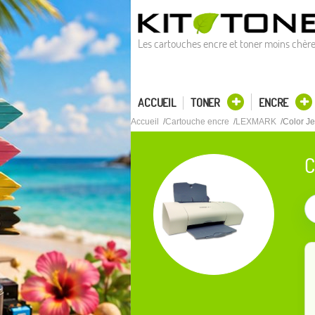
Les cartouches encre et toner moins chèr
ACCUEIL
TONER
ENCRE
Accueil
Cartouche encre
LEXMARK
Color Je
C