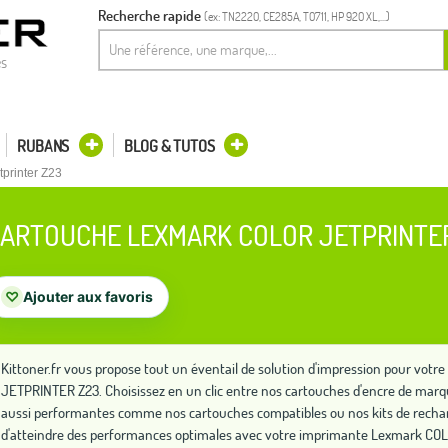
Recherche rapide
(ex: TN2220, CE285A, T0711, HP 920 XL,...)
es
RUBANS
BLOG & TUTOS
tprinter Z23
ARTOUCHE LEXMARK COLOR JETPRINTE
♡
Ajouter aux favoris
Kittoner.fr vous propose tout un éventail de solution d'impression pour vo
JETPRINTER Z23. Choisissez en un clic entre nos cartouches d'encre de marqu
aussi performantes comme nos cartouches compatibles ou nos kits de recha
d'atteindre des performances optimales avec votre imprimante Lexmark C