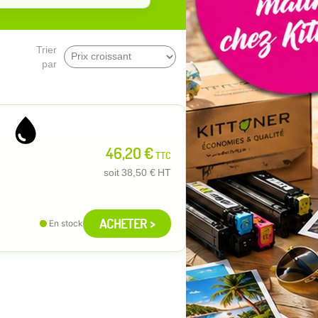
Trier
par
46,20 €
TTC
soit
38,50 €
HT
ACHETER >
En stock