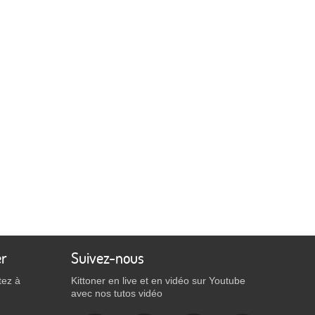
er
Suivez-nous
tez à
Kittoner en live et en vidéo sur Youtube
avec nos tutos vidéo