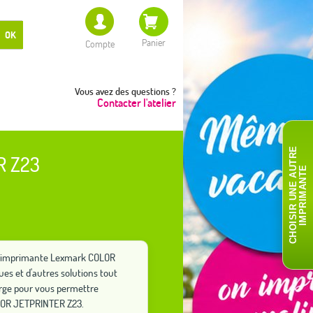
OK
Panier
Compte
Vous avez des questions ?
Contacter l'atelier
C
H
O
I
S
I
R
U
N
E
A
T
R
E
I
M
P
R
I
M
A
N
T
R Z23
U
E
tre imprimante Lexmark COLOR
es et d'autres solutions tout
rge pour vous permettre
OLOR JETPRINTER Z23.