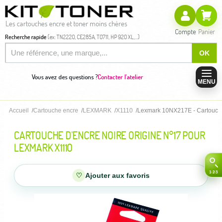
Les cartouches encre et toner moins chères
Compte
Panier
Recherche rapide
(ex: TN2220, CE285A, T0711, HP 920 XL,...)
OK
Vous avez des questions ?
Contacter l'atelier
MENU
Accueil
Cartouche encre
LEXMARK
X1110
Lexmark 10NX217E - Cartouche 
CARTOUCHE D'ENCRE NOIRE ORIGINE N°17 POUR
LEXMARK X1110
♡
Ajouter aux favoris