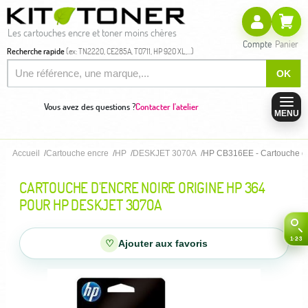
Les cartouches encre et toner moins chères
Compte
Panier
Recherche rapide
(ex: TN2220, CE285A, T0711, HP 920 XL,...)
OK
Vous avez des questions ?
Contacter l'atelier
MENU
Accueil
Cartouche encre
HP
DESKJET 3070A
HP CB316EE - Cartouche d'e
CARTOUCHE D'ENCRE NOIRE ORIGINE HP 364
POUR HP DESKJET 3070A
♡
Ajouter aux favoris