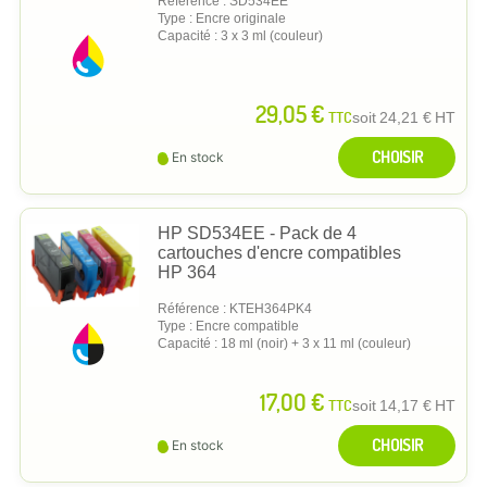
Référence : SD534EE
Type : Encre originale
Capacité : 3 x 3 ml (couleur)
29,05 €
TTC
soit
24,21 €
HT
CHOISIR
En stock
HP SD534EE - Pack de 4
cartouches d'encre compatibles
HP 364
Référence : KTEH364PK4
Type : Encre compatible
Capacité : 18 ml (noir) + 3 x 11 ml (couleur)
17,00 €
TTC
soit
14,17 €
HT
CHOISIR
En stock