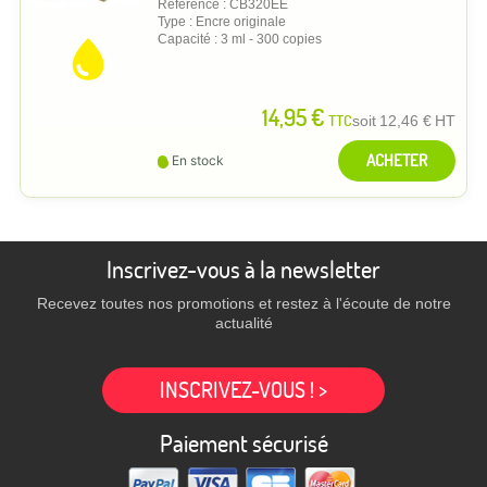
Référence : CB320EE
Type : Encre originale
Capacité : 3 ml - 300 copies
14,95 €
TTC
soit
12,46 €
HT
ACHETER
En stock
Inscrivez-vous à la newsletter
Recevez toutes nos promotions et restez à l'écoute de notre
actualité
INSCRIVEZ-VOUS ! >
Paiement sécurisé