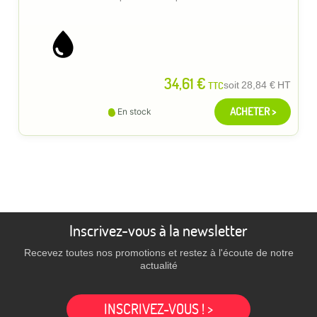
34,61 €
TTC
soit
28,84 €
HT
ACHETER >
En stock
Inscrivez-vous à la newsletter
Recevez toutes nos promotions et restez à l'écoute de notre
actualité
INSCRIVEZ-VOUS ! >