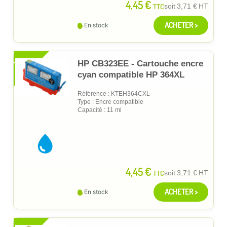
4,45 €
TTC
soit
3,71 €
HT
ACHETER >
En stock
XL
HP CB323EE - Cartouche encre
cyan compatible HP 364XL
Référence : KTEH364CXL
Type : Encre compatible
Capacité : 11 ml
4,45 €
TTC
soit
3,71 €
HT
ACHETER >
En stock