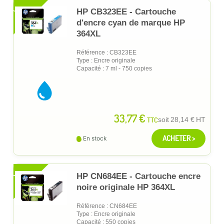
XL
HP CB323EE - Cartouche
d'encre cyan de marque HP
364XL
Référence : CB323EE
Type : Encre originale
Capacité : 7 ml - 750 copies
33,77 €
TTC
soit
28,14 €
HT
ACHETER >
En stock
XL
HP CN684EE - Cartouche encre
noire originale HP 364XL
Référence : CN684EE
Type : Encre originale
Capacité : 550 copies