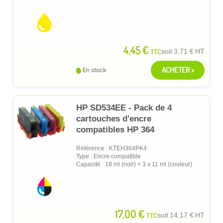
4,45 €
TTC
soit
3,71 €
HT
ACHETER >
En stock
HP SD534EE - Pack de 4
cartouches d'encre
compatibles HP 364
Référence : KTEH364PK4
Type : Encre compatible
Capacité : 18 ml (noir) + 3 x 11 ml (couleur)
17,00 €
TTC
soit
14,17 €
HT