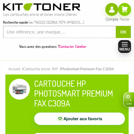
Les cartouches encre et toner moins chères
Compte
Panier
Recherche rapide
(ex: TN2220, CE285A, T0711, HP 920 XL,...)
OK
Vous avez des questions ?
Contacter l'atelier
MENU
Accueil
Cartouche encre
HP
Photosmart Premium Fax C309A
CARTOUCHE HP
PHOTOSMART PREMIUM
FAX C309A
♡
Ajouter aux favoris