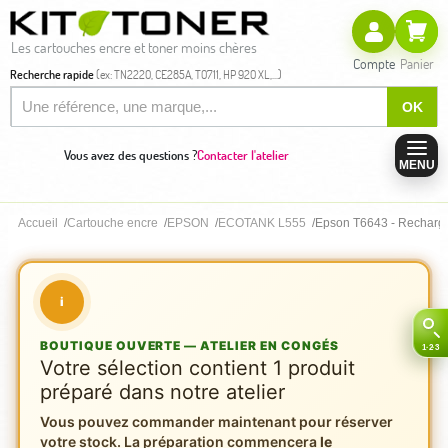
Les cartouches encre et toner moins chères
Compte
Panier
Recherche rapide
(ex: TN2220, CE285A, T0711, HP 920 XL,...)
OK
Vous avez des questions ?
Contacter l'atelier
MENU
Accueil
Cartouche encre
EPSON
ECOTANK L555
Epson T6643 - Recharge
i
BOUTIQUE OUVERTE — ATELIER EN CONGÉS
Votre sélection contient 1 produit
préparé dans notre atelier
Vous pouvez commander maintenant pour réserver
votre stock. La préparation commencera
le