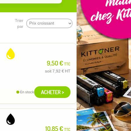
Trier
par
9,50 €
TTC
soit
7,92 €
HT
ACHETER >
En stock
10,85 €
TTC