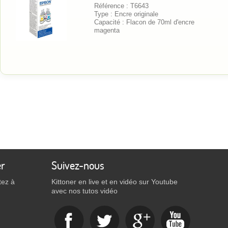
Référence : T6643
Type : Encre originale
Capacité : Flacon de 70ml d'encre
magenta
er
Suivez-nous
tez à
Kittoner en live et en vidéo sur Youtube
avec nos tutos vidéo