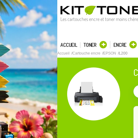
Les cartouches encre et toner moins chèr
ACCUEIL
TONER
ENCRE
Accueil
Cartouche encre
EPSON
L200
C