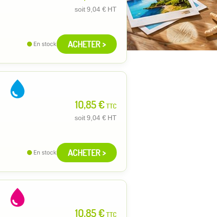
soit
9,04 €
HT
ACHETER >
En stock
10,85 €
TTC
soit
9,04 €
HT
ACHETER >
En stock
10,85 €
TTC