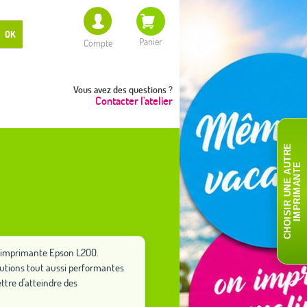
OK
Panier
Compte
Vous avez des questions ?
Contacter l'atelier
C
H
O
I
S
I
R
U
N
E
A
T
R
E
I
M
P
R
I
M
A
N
T
U
E
re imprimante Epson L200.
lutions tout aussi performantes
tre d'atteindre des