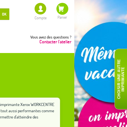
OK
Panier
Compte
Vous avez des questions ?
Contacter l'atelier
C
H
O
I
S
I
R
U
N
E
A
T
R
E
I
M
P
R
I
M
A
N
T
U
E
otre imprimante Xerox WORKCENTRE
ons tout aussi performantes comme
rmettre d'atteindre des