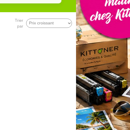
Trier
par