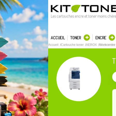
Les cartouches encre et toner moins chèr
ACCUEIL
TONER
ENCRE
Accueil
Cartouche toner
XEROX
Workcentre
T