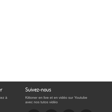
er
Suivez-nous
tez à
Kittoner en live et en vidéo sur Youtube
avec nos tutos vidéo