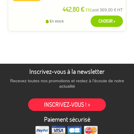
442,80 €
TTC
soit
369,00 €
HT
CHOISIR >
En stock
Inscrivez-vous à la newsletter
Recevez toutes nos promotions et restez à l'écoute de notre
actualité
INSCRIVEZ-VOUS ! >
Paiement sécurisé