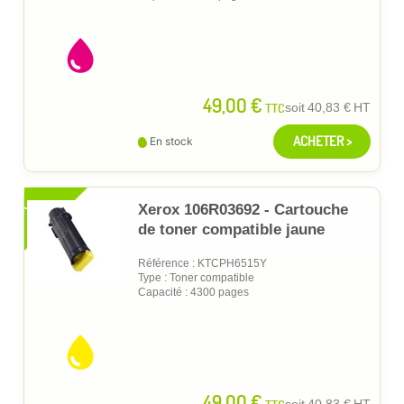
49,00 €
TTC
soit
40,83 €
HT
ACHETER >
En stock
XL
Xerox 106R03692 - Cartouche
de toner compatible jaune
Référence : KTCPH6515Y
Type : Toner compatible
Capacité : 4300 pages
49,00 €