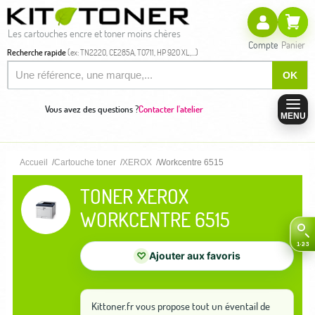
Les cartouches encre et toner moins chères
Compte
Panier
Recherche rapide
(ex: TN2220, CE285A, T0711, HP 920 XL,...)
OK
Vous avez des questions ?
Contacter l'atelier
MENU
Accueil
Cartouche toner
XEROX
Workcentre 6515
TONER XEROX
WORKCENTRE 6515
♡
Ajouter aux favoris
Kittoner.fr vous propose tout un éventail de