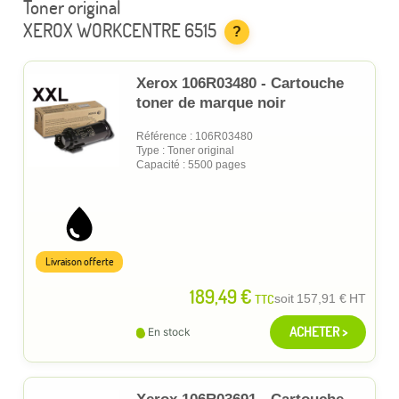
Toner original
XEROX WORKCENTRE 6515
?
Xerox 106R03480 - Cartouche
toner de marque noir
Référence : 106R03480
Type : Toner original
Capacité : 5500 pages
Livraison offerte
189,49 €
TTC
soit
157,91 €
HT
ACHETER >
En stock