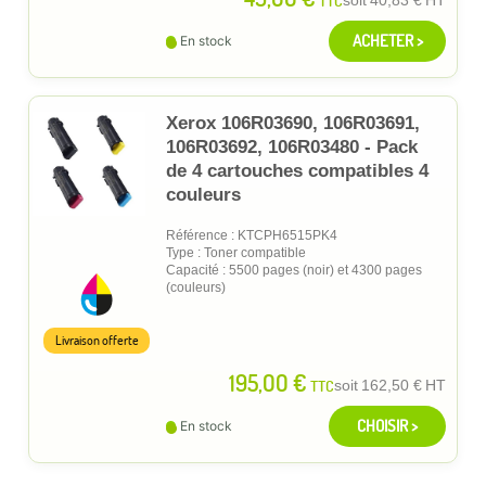
TTC
soit
40,83 €
HT
ACHETER >
En stock
Xerox 106R03690, 106R03691,
106R03692, 106R03480 - Pack
de 4 cartouches compatibles 4
couleurs
Référence : KTCPH6515PK4
Type : Toner compatible
Capacité : 5500 pages (noir) et 4300 pages
(couleurs)
Livraison offerte
195,00 €
TTC
soit
162,50 €
HT
CHOISIR >
En stock