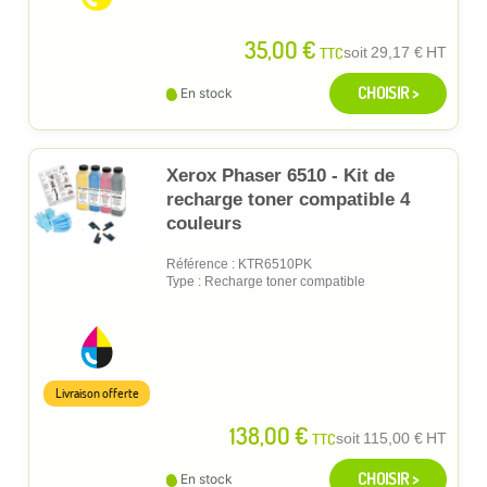
35,00 €
TTC
soit
29,17 €
HT
CHOISIR >
En stock
Xerox Phaser 6510 - Kit de
recharge toner compatible 4
couleurs
Référence : KTR6510PK
Type : Recharge toner compatible
Livraison offerte
138,00 €
TTC
soit
115,00 €
HT
CHOISIR >
En stock