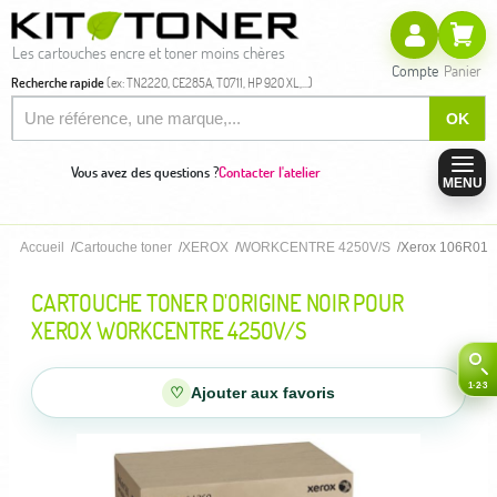
Les cartouches encre et toner moins chères
Compte
Panier
Recherche rapide
(ex: TN2220, CE285A, T0711, HP 920 XL,...)
OK
Vous avez des questions ?
Contacter l'atelier
MENU
Accueil
Cartouche toner
XEROX
WORKCENTRE 4250V/S
Xerox 106R01409
CARTOUCHE TONER D'ORIGINE NOIR POUR
XEROX WORKCENTRE 4250V/S
♡
Ajouter aux favoris