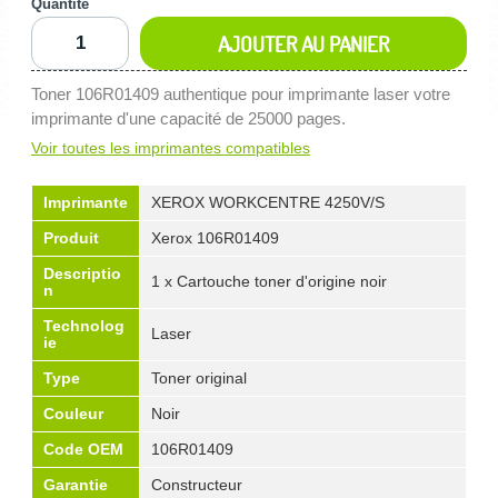
Quantité
AJOUTER AU PANIER
Toner 106R01409 authentique pour imprimante laser votre
imprimante d'une capacité de 25000 pages.
Voir toutes les imprimantes compatibles
Imprimante
XEROX WORKCENTRE 4250V/S
Produit
Xerox 106R01409
Descriptio
1 x Cartouche toner d'origine noir
n
Technolog
Laser
ie
Type
Toner original
Couleur
Noir
Code OEM
106R01409
Garantie
Constructeur