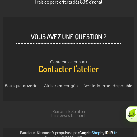
Frais de port offerts dès 80€ d'achat
VOUS AVEZ UNE QUESTION ?
Contactez-nous au
Contacter l'atelier
Boutique ouverte — Atelier en congés — Vente Internet disponible
Reman Ink Solution
https://www.kittoner.fr
Boutique Kittoner.fr propulsée par
Cogniti
Shop
by
IT
ai
B
.fr