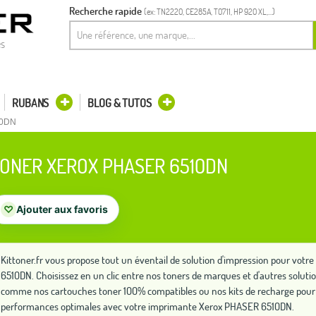
Recherche rapide
(ex: TN2220, CE285A, T0711, HP 920 XL,...)
es
RUBANS
BLOG & TUTOS
10DN
ONER XEROX PHASER 6510DN
♡
Ajouter aux favoris
Kittoner.fr vous propose tout un éventail de solution d'impression pour vo
6510DN. Choisissez en un clic entre nos toners de marques et d'autres solut
comme nos cartouches toner 100% compatibles ou nos kits de recharge pour 
performances optimales avec votre imprimante Xerox PHASER 6510DN.