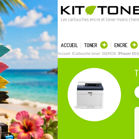
Les cartouches encre et toner moins chèr
ACCUEIL
TONER
ENCRE
Accueil
Cartouche toner
XEROX
Phaser 65
T