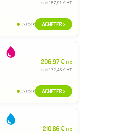
soit
157,91 €
HT
ACHETER >
En stock
206,97 €
TTC
soit
172,48 €
HT
ACHETER >
En stock
210,86 €
TTC