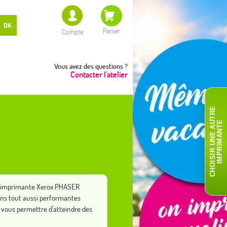
OK
Panier
Compte
Vous avez des questions ?
Contacter l'atelier
C
H
O
I
S
I
R
U
N
E
A
T
R
E
I
M
P
R
I
M
A
N
T
U
E
tre imprimante Xerox PHASER
ions tout aussi performantes
vous permettre d'atteindre des