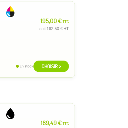
195,00 €
TTC
soit
162,50 €
HT
CHOISIR >
En stock
189,49 €
TTC