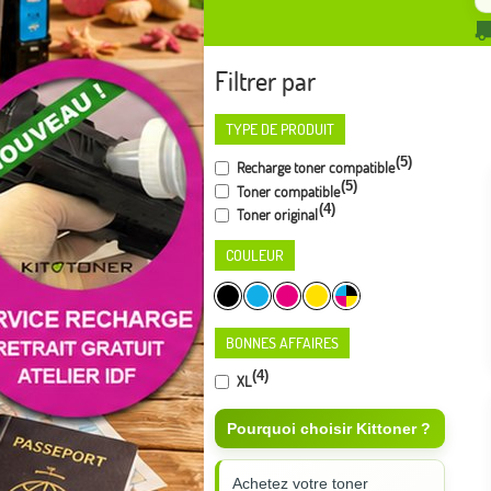
Filtrer par
TYPE DE PRODUIT
(5)
Recharge toner compatible
(5)
Toner compatible
(4)
Toner original
COULEUR
BONNES AFFAIRES
(4)
XL
Pourquoi choisir Kittoner ?
Achetez votre toner