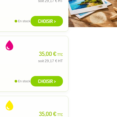
soit
29,17 €
HT
CHOISIR >
En stock
35,00 €
TTC
soit
29,17 €
HT
CHOISIR >
En stock
35,00 €
TTC