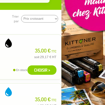
Trier
par
35,00 €
TTC
soit
29,17 €
HT
CHOISIR >
En stock
35,00 €
TTC