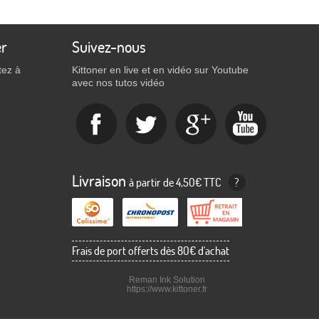
er
Suivez-nous
tez à
Kittoner en live et en vidéo sur Youtube
avec nos tutos vidéo
Livraison
à partir de 4,50€ TTC
?
Frais de port offerts dès 80€ d'achat
Reman Ink Solution
https://www.kittoner.fr