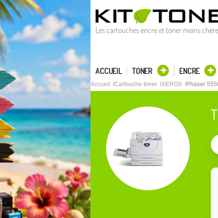
Les cartouches encre et toner moins chèr
ACCUEIL
TONER
ENCRE
Accueil
Cartouche toner
XEROX
Phaser 555
T