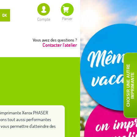
OK
Panier
Compte
Vous avez des questions ?
Contacter l'atelier
C
H
O
I
S
I
R
U
N
E
A
T
R
E
I
M
P
R
I
M
A
N
T
U
E
tre imprimante Xerox PHASER
tions tout aussi performantes
vous permettre d'atteindre des