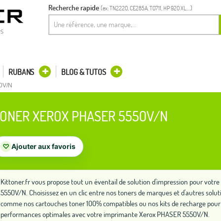
Recherche rapide
(ex: TN2220, CE285A, T0711, HP 920 XL,...)
es
RUBANS
BLOG & TUTOS
0V/N
ONER XEROX PHASER 5550V/N
♡
Ajouter aux favoris
Kittoner.fr vous propose tout un éventail de solution d'impression pour vo
5550V/N. Choisissez en un clic entre nos toners de marques et d'autres solu
comme nos cartouches toner 100% compatibles ou nos kits de recharge pour 
performances optimales avec votre imprimante Xerox PHASER 5550V/N.