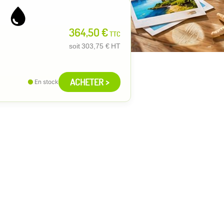
364,50 €
TTC
soit
303,75 €
HT
ACHETER >
En stock