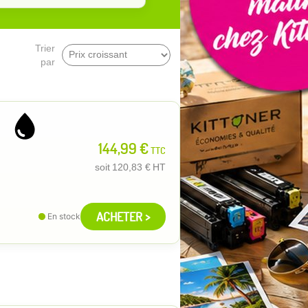
Trier
par
144,99 €
TTC
soit
120,83 €
HT
ACHETER >
En stock