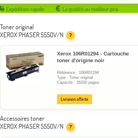
Expédition rapide
La qualité au meilleur prix
Toner original
XEROX PHASER 5550V/N
?
Xerox 106R01294 - Cartouche
toner d'origine noir
Référence : 106R01294
Type : Toner original
Capacité : 35000 pages
Livraison offerte
Accessoires toner
XEROX PHASER 5550V/N
?