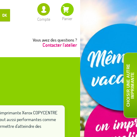
OK
Panier
Compte
Vous avez des questions ?
Contacter l'atelier
C
H
O
I
S
I
R
U
N
E
A
T
R
E
I
M
P
R
I
M
A
N
T
U
E
otre imprimante Xerox COPYCENTRE
s tout aussi performantes comme
rmettre d'atteindre des