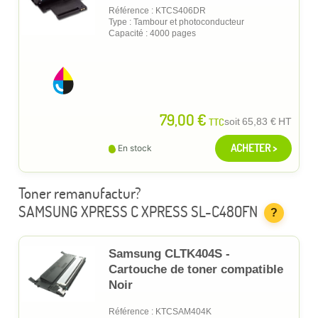
Référence : KTCS406DR
Type : Tambour et photoconducteur
Capacité : 4000 pages
79,00 €
TTC
soit
65,83 €
HT
ACHETER >
En stock
Toner remanufactur?
SAMSUNG XPRESS C XPRESS SL-C480FN
?
Samsung CLTK404S -
Cartouche de toner compatible
Noir
Référence : KTCSAM404K