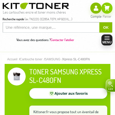
Les cartouches encre et toner moins chères
Compte
Panier
Recherche rapide
(ex: TN2220, CE285A, T0711, HP 920 XL,...)
OK
Vous avez des questions ?
Contacter l'atelier
MENU
Accueil
Cartouche toner
SAMSUNG
Xpress SL-C480FN
TONER SAMSUNG XPRESS
SL-C480FN
♡
Ajouter aux favoris
Kittoner.fr vous propose tout un éventail de