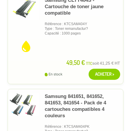
Samsung CLTY404S -
Cartouche de toner jaune
compatible
Référence : KTCSAM404Y
Type : Toner remanufactur?
Capacité : 1000 pages
49,50 €
TTC
soit
41,25 €
HT
ACHETER >
En stock
Samsung 841651, 841652,
841653, 841654 - Pack de 4
cartouches compatibles 4
couleurs
Référence : KTCSAM404PK