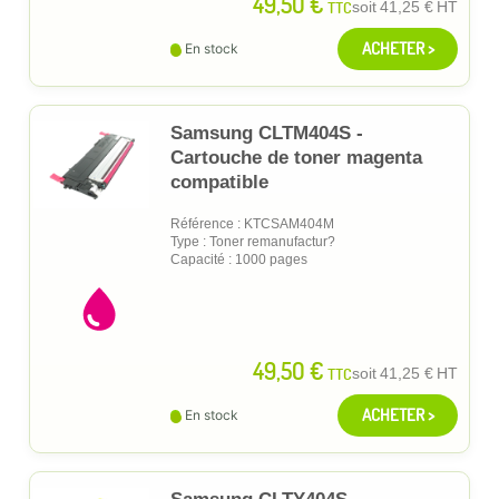
49,50 €
TTC
soit
41,25 €
HT
ACHETER >
En stock
Samsung CLTM404S -
Cartouche de toner magenta
compatible
Référence : KTCSAM404M
Type : Toner remanufactur?
Capacité : 1000 pages
49,50 €
TTC
soit
41,25 €
HT
ACHETER >
En stock