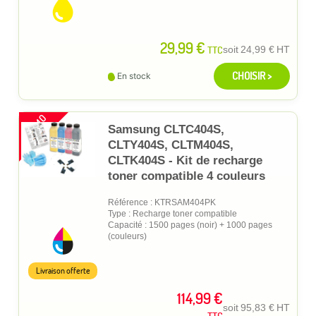
29,99 €
TTC
soit
24,99 €
HT
CHOISIR >
En stock
PROMO
Samsung CLTC404S,
CLTY404S, CLTM404S,
CLTK404S - Kit de recharge
toner compatible 4 couleurs
Référence : KTRSAM404PK
Type : Recharge toner compatible
Capacité : 1500 pages (noir) + 1000 pages
(couleurs)
Livraison offerte
114,99 €
soit
95,83 €
HT
TTC