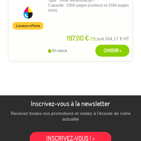
Type : Toner remanufactur?
Capacité : 1000 pages (couleur) et 1500 pages
(noir)
Livraison offerte
197,00 €
TTC
soit
164,17 €
HT
CHOISIR >
En stock
Inscrivez-vous à la newsletter
Recevez toutes nos promotions et restez à l'écoute de notre
actualité
INSCRIVEZ-VOUS ! >