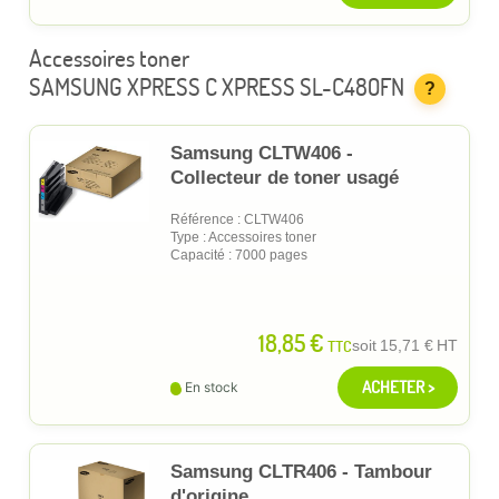
Accessoires toner
SAMSUNG XPRESS C XPRESS SL-C480FN
?
Samsung CLTW406 -
Collecteur de toner usagé
Référence : CLTW406
Type : Accessoires toner
Capacité : 7000 pages
18,85 €
TTC
soit
15,71 €
HT
ACHETER >
En stock
Samsung CLTR406 - Tambour
d'origine