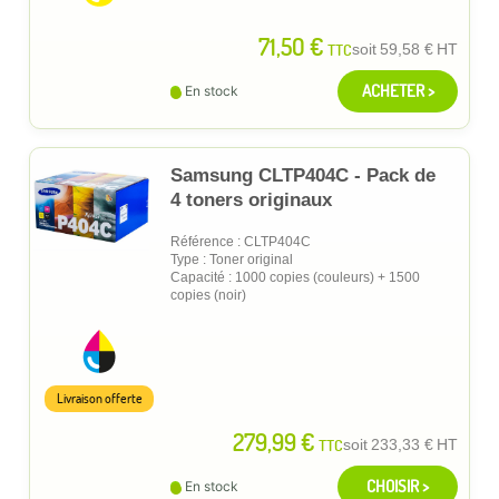
71,50 €
TTC
soit
59,58 €
HT
ACHETER >
En stock
Samsung CLTP404C - Pack de
4 toners originaux
Référence : CLTP404C
Type : Toner original
Capacité : 1000 copies (couleurs) + 1500
copies (noir)
Livraison offerte
279,99 €
TTC
soit
233,33 €
HT
CHOISIR >
En stock