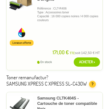
Référence : CLT-R406
Type : Accessoires toner
Capacité : 16 000 copies noires / 4 000 copies
couleurs
Livraison offerte
171,00 €
TTC
soit
142,50 €
HT
ACHETER >
En stock
Toner remanufactur?
SAMSUNG XPRESS C XPRESS SL-C430W
?
Samsung CLTK404S -
Cartouche de toner compatible
Noir