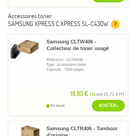
Accessoires toner
SAMSUNG XPRESS C XPRESS SL-C430W
?
Samsung CLTW406 -
Collecteur de toner usagé
Référence : CLTW406
Type : Accessoires toner
Capacité : 7000 pages
18,85 €
TTC
soit
15,71 €
HT
ACHETER >
En stock
Samsung CLTR406 - Tambour
d'origine