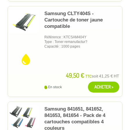
Samsung CLTY404S -
Cartouche de toner jaune
compatible
Référence : KTCSAM404Y
Type : Toner remanufactur?
Capacité : 1000 pages
49,50 €
TTC
soit
41,25 €
HT
ACHETER >
En stock
Samsung 841651, 841652,
841653, 841654 - Pack de 4
cartouches compatibles 4
couleurs