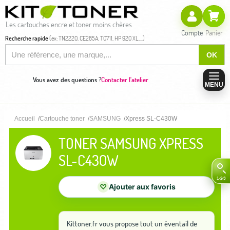
Les cartouches encre et toner moins chères
Compte
Panier
Recherche rapide
(ex: TN2220, CE285A, T0711, HP 920 XL,...)
OK
Vous avez des questions ?
Contacter l'atelier
MENU
Accueil
Cartouche toner
SAMSUNG
Xpress SL-C430W
TONER SAMSUNG XPRESS
SL-C430W
♡
Ajouter aux favoris
Kittoner.fr vous propose tout un éventail de