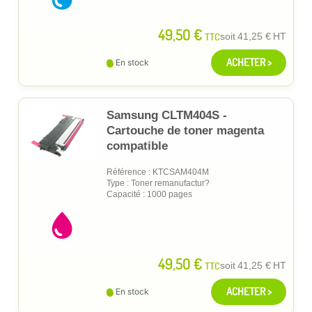
49,50 €
TTC
soit
41,25 €
HT
ACHETER >
En stock
Samsung CLTM404S -
Cartouche de toner magenta
compatible
Référence : KTCSAM404M
Type : Toner remanufactur?
Capacité : 1000 pages
49,50 €
TTC
soit
41,25 €
HT
ACHETER >
En stock