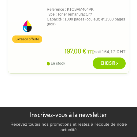
Référence : KTCSAM404PK
Type : Toner remanufactur?
Capacité : 1000 pages (couleur) et 1500 pages
(noir)
Livraison offerte
197,00 €
TTC
soit
164,17 €
HT
CHOISIR >
En stock
Inscrivez-vous à la newsletter
Recevez toutes nos promotions et restez à l'écoute de notre
actualité