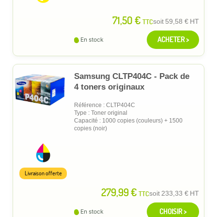
71,50 €
TTC
soit
59,58 €
HT
ACHETER >
En stock
Samsung CLTP404C - Pack de
4 toners originaux
Référence : CLTP404C
Type : Toner original
Capacité : 1000 copies (couleurs) + 1500
copies (noir)
Livraison offerte
279,99 €
TTC
soit
233,33 €
HT
CHOISIR >
En stock