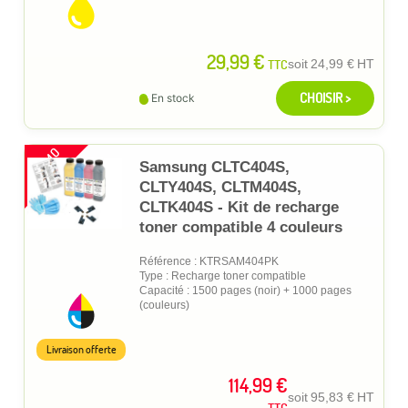
29,99 €
TTC
soit
24,99 €
HT
CHOISIR >
En stock
PROMO
Samsung CLTC404S,
CLTY404S, CLTM404S,
CLTK404S - Kit de recharge
toner compatible 4 couleurs
Référence : KTRSAM404PK
Type : Recharge toner compatible
Capacité : 1500 pages (noir) + 1000 pages
(couleurs)
Livraison offerte
114,99 €
soit
95,83 €
HT
TTC