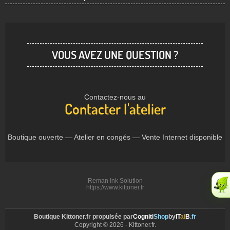
VOUS AVEZ UNE QUESTION ?
Contactez-nous au
Contacter l'atelier
Boutique ouverte — Atelier en congés — Vente Internet disponible
Reman Ink Solution
https://www.kittoner.fr
Boutique Kittoner.fr propulsée par
Cogniti
Shop
by
IT
ai
B
.fr
Copyright © 2026 - Kittoner.fr.