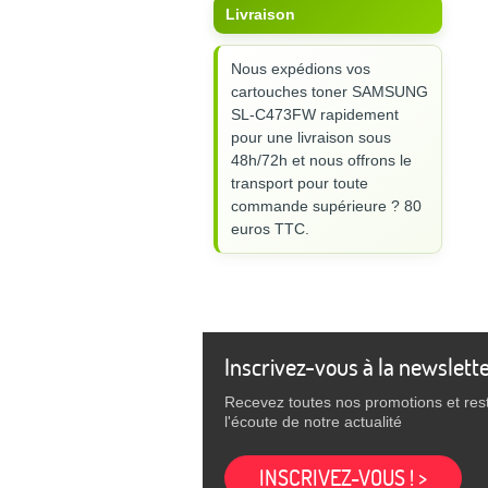
Livraison
Nous expédions vos
cartouches toner SAMSUNG
SL-C473FW rapidement
pour une livraison sous
48h/72h et nous offrons le
transport pour toute
commande supérieure ? 80
euros TTC.
Inscrivez-vous à la newslett
Recevez toutes nos promotions et res
l'écoute de notre actualité
INSCRIVEZ-VOUS ! >