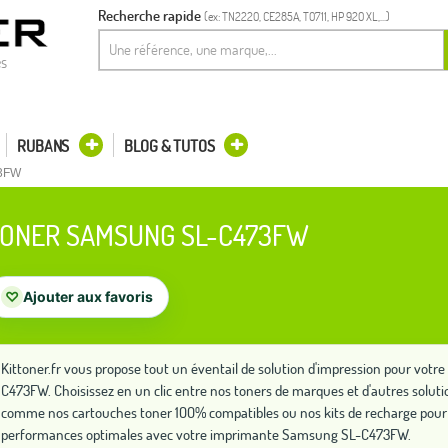
Recherche rapide
(ex: TN2220, CE285A, T0711, HP 920 XL,...)
es
RUBANS
BLOG & TUTOS
3FW
ONER SAMSUNG SL-C473FW
♡
Ajouter aux favoris
Kittoner.fr vous propose tout un éventail de solution d'impression pour vo
C473FW. Choisissez en un clic entre nos toners de marques et d'autres solut
comme nos cartouches toner 100% compatibles ou nos kits de recharge pour 
performances optimales avec votre imprimante Samsung SL-C473FW.