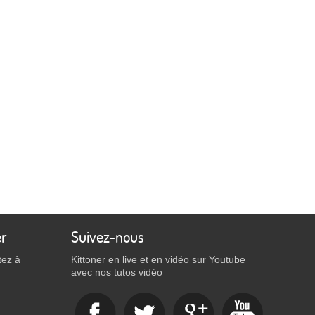
er
Suivez-nous
tez à
Kittoner en live et en vidéo sur Youtube
avec nos tutos vidéo