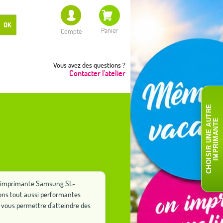
OK
Panier
Compte
Vous avez des questions ?
Contacter l'atelier
C
H
O
I
S
I
R
U
N
E
A
T
R
E
I
M
P
R
I
M
A
N
T
U
E
tre imprimante Samsung SL-
ions tout aussi performantes
vous permettre d'atteindre des