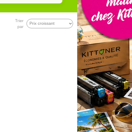
Trier
par