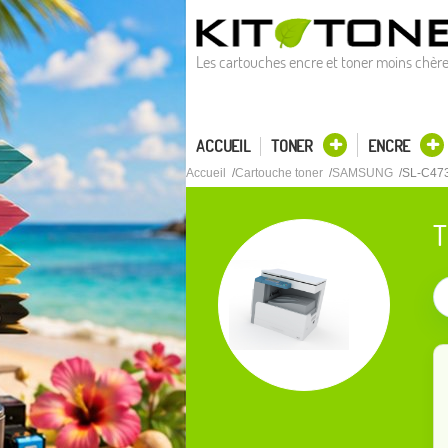
Les cartouches encre et toner moins chèr
ACCUEIL
TONER
ENCRE
Accueil
Cartouche toner
SAMSUNG
SL-C47
T