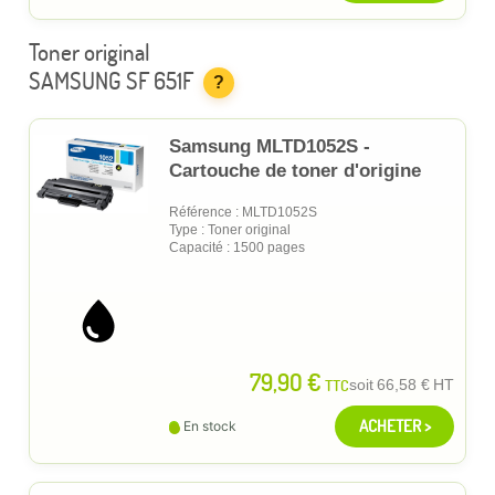
Toner original
SAMSUNG SF 651F
?
Samsung MLTD1052S -
Cartouche de toner d'origine
Référence : MLTD1052S
Type : Toner original
Capacité : 1500 pages
79,90 €
TTC
soit
66,58 €
HT
ACHETER >
En stock