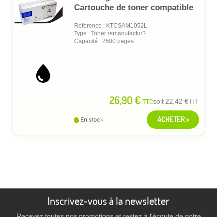
Cartouche de toner compatible
Référence : KTCSAM1052L
Type : Toner remanufactur?
Capacité : 2500 pages
26,90 €
TTC
soit
22,42 €
HT
ACHETER >
En stock
Inscrivez-vous à la newsletter
Recevez toutes nos promotions et restez à l'écoute de notre