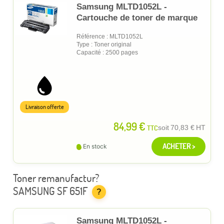
Samsung MLTD1052L -
Cartouche de toner de marque
Référence : MLTD1052L
Type : Toner original
Capacité : 2500 pages
Livraison offerte
84,99 €
TTC
soit
70,83 €
HT
ACHETER >
En stock
Toner remanufactur?
SAMSUNG SF 651F
?
Samsung MLTD1052L -