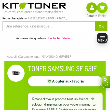
Les cartouches encre et toner moins chères
Compte
Panier
Recherche rapide
(ex: TN2220, CE285A, T0711, HP 920 XL,...)
OK
Vous avez des questions ?
Contacter l'atelier
MENU
Accueil
Cartouche toner
SAMSUNG
SF 651F
TONER SAMSUNG SF 651F
♡
Ajouter aux favoris
Kittoner.fr vous propose tout un éventail de
solution d'impression pour votre imprimante
Samsung SF 651F. Choisissez en un clic entre