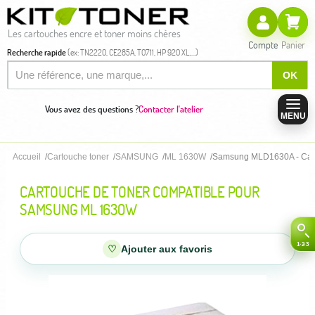
Les cartouches encre et toner moins chères
Compte
Panier
Recherche rapide
(ex: TN2220, CE285A, T0711, HP 920 XL,...)
OK
Vous avez des questions ?
Contacter l'atelier
MENU
Accueil
Cartouche toner
SAMSUNG
ML 1630W
Samsung MLD1630A - Cart
CARTOUCHE DE TONER COMPATIBLE POUR
SAMSUNG ML 1630W
♡
Ajouter aux favoris