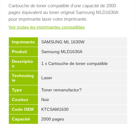
Cartouche de toner compatible d'une capacité de 2000
pages équivalent au toner original Samsung MLD1630A
pour imprimante laser votre imprimante.
Voir toutes les imprimantes compatibles
Imprimante
SAMSUNG ML 1630W
Produit
Samsung MLD1630A
Descriptio
1 x Cartouche de toner compatible
n
Technolog
Laser
ie
Type
Toner remanufactur?
Couleur
Noir
Code OEM
KTCSAM1630
Capacité
2000 pages