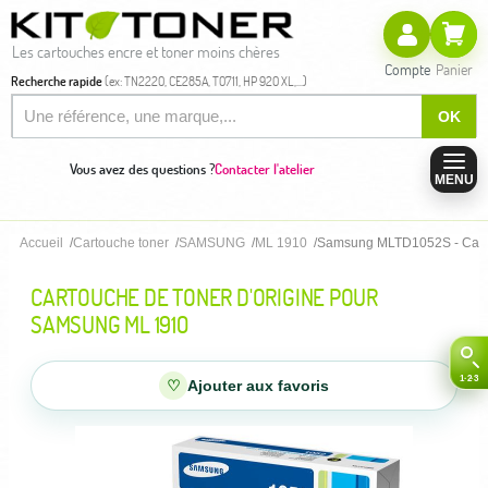
Les cartouches encre et toner moins chères
Compte
Panier
Recherche rapide
(ex: TN2220, CE285A, T0711, HP 920 XL,...)
OK
Vous avez des questions ?
Contacter l'atelier
MENU
Accueil
Cartouche toner
SAMSUNG
ML 1910
Samsung MLTD1052S - Cartou
CARTOUCHE DE TONER D'ORIGINE POUR
SAMSUNG ML 1910
♡
Ajouter aux favoris