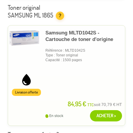
Toner original
SAMSUNG ML 1865
?
Samsung MLTD1042S -
Cartouche de toner d'origine
Référence : MLTD1042S
Type : Toner original
Capacité : 1500 pages
Livraison offerte
84,95 €
TTC
soit
70,79 €
HT
ACHETER >
En stock