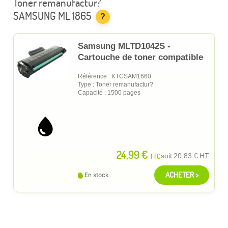
Toner remanufactur?
SAMSUNG ML 1865
?
Samsung MLTD1042S -
Cartouche de toner compatible
Référence : KTCSAM1660
Type : Toner remanufactur?
Capacité : 1500 pages
24,99 €
TTC
soit
20,83 €
HT
ACHETER >
En stock