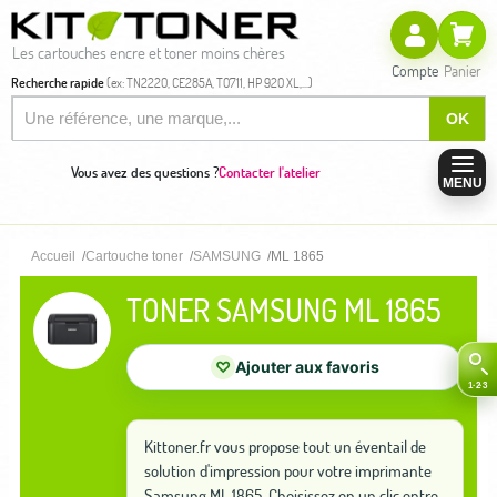
Les cartouches encre et toner moins chères
Compte
Panier
Recherche rapide
(ex: TN2220, CE285A, T0711, HP 920 XL,...)
OK
Vous avez des questions ?
Contacter l'atelier
MENU
Accueil
Cartouche toner
SAMSUNG
ML 1865
TONER SAMSUNG ML 1865
♡
Ajouter aux favoris
Kittoner.fr vous propose tout un éventail de
solution d'impression pour votre imprimante
Samsung ML 1865. Choisissez en un clic entre